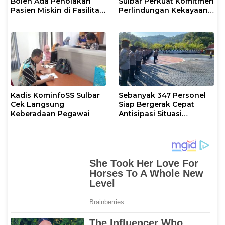
Boleh Ada Penolakan
Sulbar Perkuat Komitmen
Pasien Miskin di Fasilitas
Perlindungan Kekayaan
Pelayanan Kesehatan
Intelektual
Kadis KominfoSS Sulbar
Sebanyak 347 Personel
Cek Langsung
Siap Bergerak Cepat
Keberadaan Pegawai
Antisipasi Situasi
Kamtibmas di Sulbar