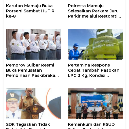
Karutan Mamuju Buka
Polresta Mamuju
Porseni Sambut HUT RI
Selesaikan Perkara Juru
ke-81
Parkir melalui Restorative
Justice
Pemprov Sulbar Resmi
Pertamina Respons
Buka Pemusatan
Cepat Tambah Pasokan
Pembinaan Paskibraka
LPG 3 Kg, Kondisi
2026
Penyaluran di Sulsel
Berlangsung Kondusif
SDK Tegaskan Tidak
Kemenkum dan RSUD