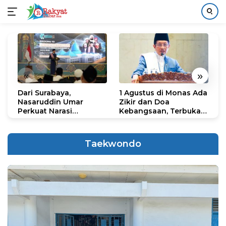
Langsung
ke
konten
«
»
Dari Surabaya,
1 Agustus di Monas Ada
H
Nasaruddin Umar
Zikir dan Doa
G
Perkuat Narasi
Kebangsaan, Terbuka
S
Persatuan dan
untuk Umum
R
Kepemimpinan Umat
R
K
Taekwondo
N