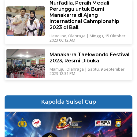
Nurfadila, Peraih Medali
Perunggu untuk Bumi
Manakarra di Ajang
International Cahmpionship
2023 di Bali.
Headline
,
Olahraga
|
Minggu, 15 Oktober
2023 06:12 AM
Manakarra Taekwondo Festival
2023, Resmi Dibuka
Mamuju
,
Olahraga
|
Sabtu, 9 September
2023 12:31 PM
Kapolda Sulsel Cup