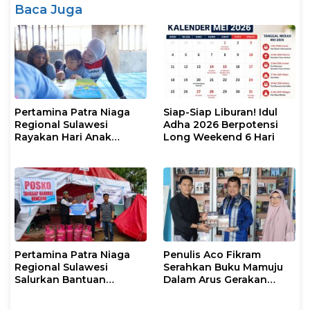
Baca Juga
Pertamina Patra Niaga
Siap-Siap Liburan! Idul
Regional Sulawesi
Adha 2026 Berpotensi
Rayakan Hari Anak
Long Weekend 6 Hari
Nasional Melalui Rumah
Anak Pesisir, Ruang
Tumbuh Generasi
Penjaga Pesisir
Pertamina Patra Niaga
Penulis Aco Fikram
Regional Sulawesi
Serahkan Buku Mamuju
Salurkan Bantuan
Dalam Arus Gerakan
Tanggap Darurat untuk
DI/TII 1953–1965 ke
Korban Banjir di Kota
Perpusip Sulbar