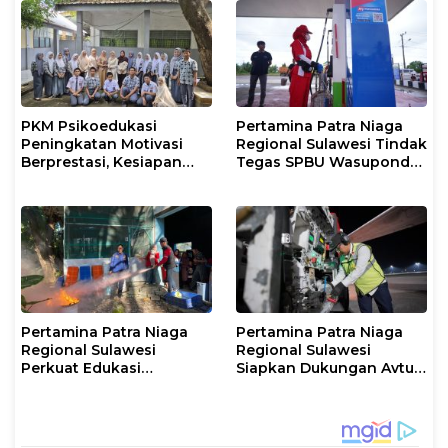
Kendari
PKM Psikoedukasi
Pertamina Patra Niaga
Peningkatan Motivasi
Regional Sulawesi Tindak
Berprestasi, Kesiapan
Tegas SPBU Wasuponda,
Karier, serta Pencegahan
Hentikan Sementara
Kenakalan Remaja dan
Penyaluran Biosolar
Perilaku Bullying pada
Siswa
Pertamina Patra Niaga
Pertamina Patra Niaga
Regional Sulawesi
Regional Sulawesi
Perkuat Edukasi
Siapkan Dukungan Avtur
Keselamatan, IT
untuk Penerbangan Haji
Makassar Gelar Pelatihan
2026 Melalui AFT
Penggunaan APAR untuk
Hasanuddin
Masyarakat