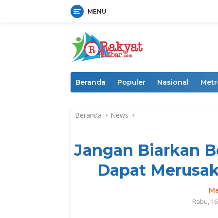
MENU
Langsung
ke
konten
Beranda
Populer
Nasional
Metr
Beranda
News
Jangan Biarkan Be
Dapat Merusa
Ma
Rabu, 16