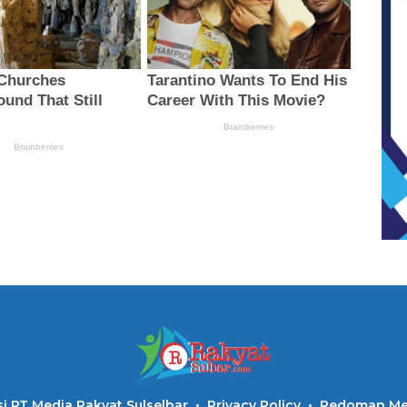
i PT Media Rakyat Sulselbar
Privacy Policy
Pedoman Med