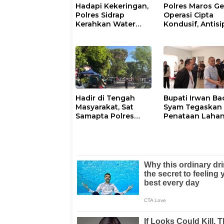
Hadapi Kekeringan,
Polres Maros Ge
Polres Sidrap
Operasi Cipta
Kerahkan Water
Kondusif, Antisi
Cannon Bantu
Kejahatan Jala
Petani
dan Penyakit
Masyarakat
Hadir di Tengah
Bupati Irwan Ba
Masyarakat, Sat
Syam Tegaskan
Samapta Polres
Penataan Laha
Parepare
Laoli Bukan Konf
Gencarkan Patroli
Agraria
Pagi