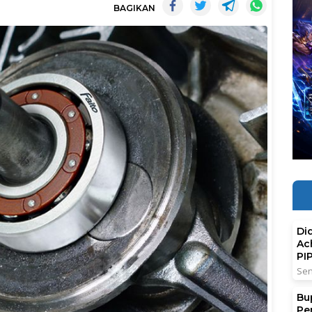
BAGIKAN
Di
Ac
PI
Sen
Bu
Pe