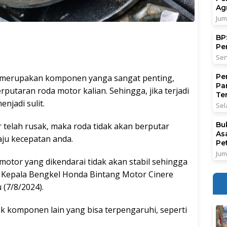
Ag
Jum
BPS
Pe
Sen
Pe
merupakan komponen yanga sangat penting,
Pa
utaran roda motor kalian. Sehingga, jika terjadi
Ter
njadi sulit.
Sel
Bu
r telah rusak, maka roda tidak akan berputar
As
ju kecepatan anda.
Pe
Jum
 motor yang dikendarai tidak akan stabil sehingga
 Kepala Bengkel Honda Bintang Motor Cinere
 (7/8/2024).
 komponen lain yang bisa terpengaruhi, seperti