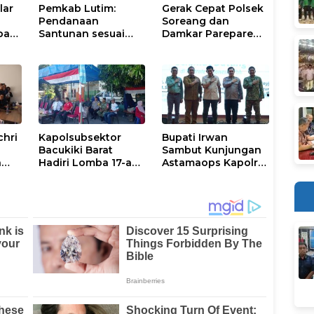
lar
Pemkab Lutim:
Gerak Cepat Polsek
Pendanaan
Soreang dan
pasi
Santunan sesuai
Damkar Parepare
nan
Aturan dan
Atasi Kebakaran
Prosedur Resmi
Lahan
chri
Kapolsubsektor
Bupati Irwan
Bacukiki Barat
Sambut Kunjungan
n
Hadiri Lomba 17-an
Astamaops Kapolri
lik
di Galung Maloang,
dan Pangdam
Ajak Warga Jaga
XIV/Hasanuddin di
Kamtibmas
Luwu Timur