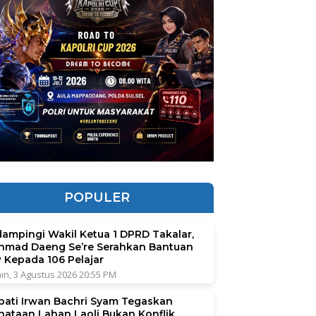
POPULER
dampingi Wakil Ketua 1 DPRD Takalar,
hmad Daeng Se’re Serahkan Bantuan
P Kepada 106 Pelajar
in, 3 Agustus 2026 20:55 PM
pati Irwan Bachri Syam Tegaskan
nataan Lahan Laoli Bukan Konflik