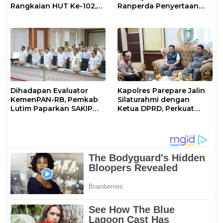
Rangkaian HUT Ke-102,
Ranperda Penyertaan
Perkuat Komitmen
Modal Perumdam
Layani Masyarakat
Waemami
Dihadapan Evaluator
Kapolres Parepare Jalin
KemenPAN-RB, Pemkab
Silaturahmi dengan
Lutim Paparkan SAKIP
Ketua DPRD, Perkuat
dan Capaian Kinerja
Sinergi Jaga Kamtibmas