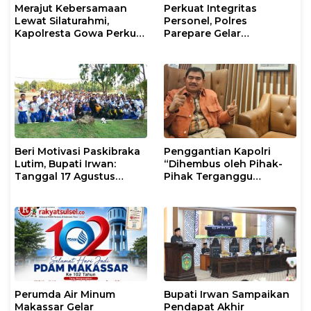
Merajut Kebersamaan
Perkuat Integritas
Lewat Silaturahmi,
Personel, Polres
Kapolresta Gowa Perkuat
Parepare Gelar
Sinergi dengan Tokoh
Pembinaan Rohani dan
Masyarakat
Mental
Beri Motivasi Paskibraka
Penggantian Kapolri
Lutim, Bupati Irwan:
“Dihembus oleh Pihak-
Tanggal 17 Agustus
Pihak Terganggu
Kalian Jadi Perhatian
Kenyamanannya”
Perumda Air Minum
Bupati Irwan Sampaikan
Makassar Gelar
Pendapat Akhir