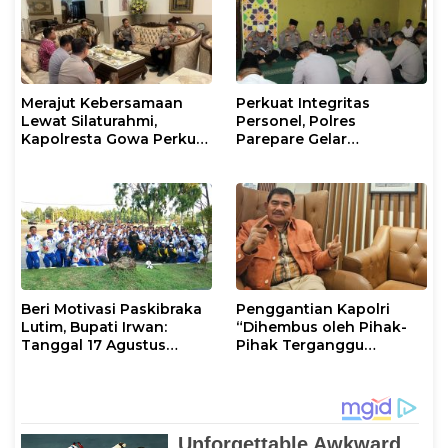
Merajut Kebersamaan
Perkuat Integritas
Lewat Silaturahmi,
Personel, Polres
Kapolresta Gowa Perkuat
Parepare Gelar
Sinergi dengan Tokoh
Pembinaan Rohani dan
Masyarakat
Mental
Beri Motivasi Paskibraka
Penggantian Kapolri
Lutim, Bupati Irwan:
“Dihembus oleh Pihak-
Tanggal 17 Agustus
Pihak Terganggu
Kalian Jadi Perhatian
Kenyamanannya”