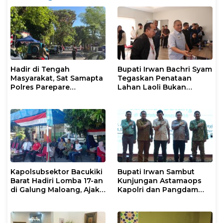
Hadir di Tengah
Bupati Irwan Bachri Syam
Masyarakat, Sat Samapta
Tegaskan Penataan
Polres Parepare
Lahan Laoli Bukan
Gencarkan Patroli Pagi
Konflik Agraria
Kapolsubsektor Bacukiki
Bupati Irwan Sambut
Barat Hadiri Lomba 17-an
Kunjungan Astamaops
di Galung Maloang, Ajak
Kapolri dan Pangdam
Warga Jaga Kamtibmas
XIV/Hasanuddin di Luwu
Timur