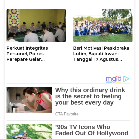
XIV/Hasanuddin di Luwu
Sinergi dengan Tokoh
Timur
Masyarakat
Perkuat Integritas
Beri Motivasi Paskibraka
Personel, Polres
Lutim, Bupati Irwan:
Parepare Gelar
Tanggal 17 Agustus
Pembinaan Rohani dan
Kalian Jadi Perhatian
Mental