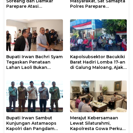
Soreang dan Damkar
Masyarakat, Sat Samapta
Parepare Atasi
Polres Parepare
Kebakaran Lahan
Gencarkan Patroli Pagi
Bupati Irwan Bachri Syam
Kapolsubsektor Bacukiki
Tegaskan Penataan
Barat Hadiri Lomba 17-an
Lahan Laoli Bukan
di Galung Maloang, Ajak
Konflik Agraria
Warga Jaga Kamtibmas
Bupati Irwan Sambut
Merajut Kebersamaan
Kunjungan Astamaops
Lewat Silaturahmi,
Kapolri dan Pangdam
Kapolresta Gowa Perkuat