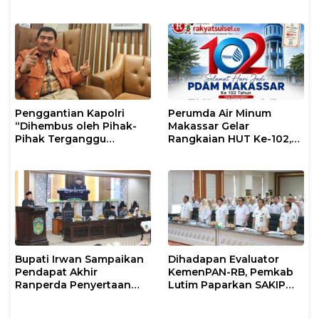
Pembinaan Rohani dan
Kalian Jadi Perhatian
Mental
Penggantian Kapolri
Perumda Air Minum
“Dihembus oleh Pihak-
Makassar Gelar
Pihak Terganggu
Rangkaian HUT Ke-102,
Kenyamanannya”
Perkuat Komitmen
Layani Masyarakat
Bupati Irwan Sampaikan
Dihadapan Evaluator
Pendapat Akhir
KemenPAN-RB, Pemkab
Ranperda Penyertaan
Lutim Paparkan SAKIP
Modal Perumdam
dan Capaian Kinerja
Waemami