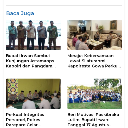
Baca Juga
Bupati Irwan Sambut
Merajut Kebersamaan
Kunjungan Astamaops
Lewat Silaturahmi,
Kapolri dan Pangdam
Kapolresta Gowa Perkuat
XIV/Hasanuddin di Luwu
Sinergi dengan Tokoh
Timur
Masyarakat
Perkuat Integritas
Beri Motivasi Paskibraka
Personel, Polres
Lutim, Bupati Irwan:
Parepare Gelar
Tanggal 17 Agustus