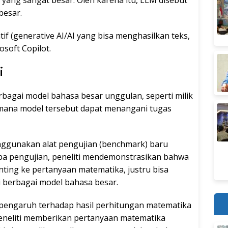
ang sangat besar. Oleh karena itu, LLM disebut
besar.
f (generative AI/AI yang bisa menghasilkan teks,
osoft Copilot.
i
erbagai model bahasa besar unggulan, seperti milik
mana model tersebut dapat menangani tugas
nggunakan alat pengujian (benchmark) baru
a pengujian, peneliti mendemonstrasikan bahwa
ting ke pertanyaan matematika, justru bisa
 berbagai model bahasa besar.
berpengaruh terhadap hasil perhitungan matematika
peneliti memberikan pertanyaan matematika