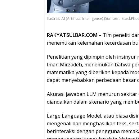
Ilustrasi AI (Artificial Intelligence) (Sumber: iStockPho
RAKYATSULBAR.COM
– Tim peneliti da
menemukan kelemahan kecerdasan buatan 
Penelitian yang dipimpin oleh insinyur
Iman Mirzadeh, menemukan bahwa peru
matematika yang diberikan kepada mod
dapat menyebabkan perbedaan besar da
Akurasi jawaban LLM menurun sekitar 
diandalkan dalam skenario yang membu
Large Language Model, atau biasa dis
mengenali dan menghasilkan teks, ser
berinteraksi dengan pengguna memakai