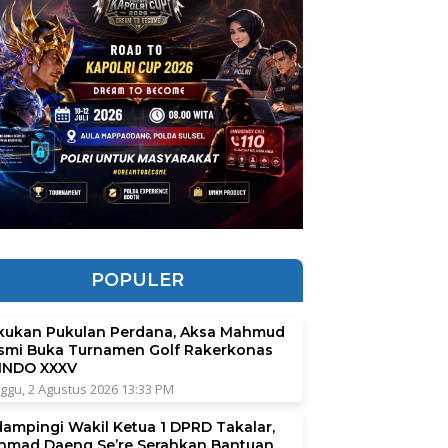
POPULER
kukan Pukulan Perdana, Aksa Mahmud
smi Buka Turnamen Golf Rakerkonas
INDO XXXV
ggu, 2 Agustus 2026 13:33 PM
dampingi Wakil Ketua 1 DPRD Takalar,
hmad Daeng Se’re Serahkan Bantuan