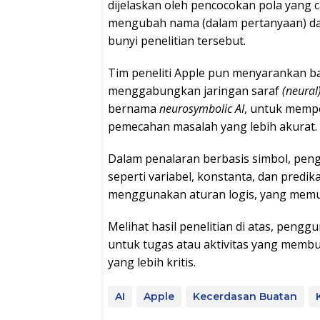
dijelaskan oleh pencocokan pola yang 
mengubah nama (dalam pertanyaan) da
bunyi penelitian tersebut.
Tim peneliti Apple pun menyarankan 
menggabungkan jaringan saraf
(neural
bernama
neurosymbolic AI
, untuk memp
pemecahan masalah yang lebih akurat.
Dalam penalaran berbasis simbol, pen
seperti variabel, konstanta, dan predik
menggunakan aturan logis, yang memun
Melihat hasil penelitian di atas, pen
untuk tugas atau aktivitas yang mem
yang lebih kritis.
AI
Apple
Kecerdasan Buatan