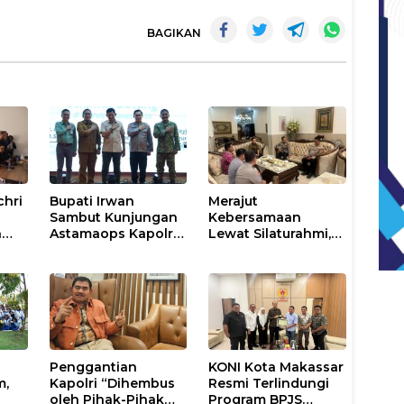
BAGIKAN
chri
Bupati Irwan
Merajut
Sambut Kunjungan
Kebersamaan
n
Astamaops Kapolri
Lewat Silaturahmi,
lik
dan Pangdam
Kapolresta Gowa
XIV/Hasanuddin di
Perkuat Sinergi
Luwu Timur
dengan Tokoh
Masyarakat
Penggantian
KONI Kota Makassar
m,
Kapolri “Dihembus
Resmi Terlindungi
oleh Pihak-Pihak
Program BPJS