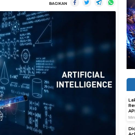
BAGIKAN
La
Re
AP
Min
Di
Ac