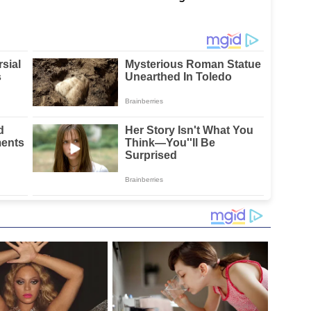
tus
Terganggu
Ketenagakerjaan
Kenyamanannya”