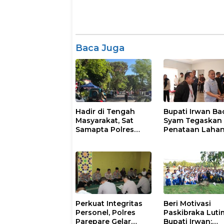
Baca Juga
Hadir di Tengah
Bupati Irwan Ba
Masyarakat, Sat
Syam Tegaskan
Samapta Polres
Penataan Laha
Parepare
Laoli Bukan Konf
Gencarkan Patroli
Agraria
Pagi
Perkuat Integritas
Beri Motivasi
Personel, Polres
Paskibraka Luti
Parepare Gelar
Bupati Irwan: