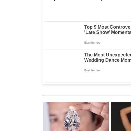
Pembinaan Rohani
Tanggal 17 Agus
dan Mental
Kalian Jadi
Perhatian