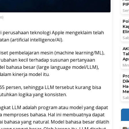
PI
Sen
to)
Po
Ka
El
ri perusahaan teknologi Apple mengeklaim telah
Sab
(artificial intelligence/AI).
AK
 riset pembelajaran mesin (machine learning/ML),
Ta
Ap
bahan kecil terhadap susunan pertanyaan
Min
el bahasa besar (large language model/LLM),
lam kinerja model itu.
Pr
Di
Ha
65 persen, sehingga LLM tersebut kurang bisa
Me
tuhkan logika yang konsisten.
Sab
ingkat LLM adalah program atau model yang dapat
ta memproses bahasa. Hal ini membuatnya dapat
 bahasa yang natural. Model bahasa besar dilatih