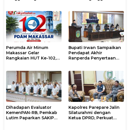
Kalian Jadi Perhatian
Kenyamanannya”
Perumda Air Minum
Bupati Irwan Sampaikan
Makassar Gelar
Pendapat Akhir
Rangkaian HUT Ke-102,
Ranperda Penyertaan
Perkuat Komitmen
Modal Perumdam
Layani Masyarakat
Waemami
Dihadapan Evaluator
Kapolres Parepare Jalin
KemenPAN-RB, Pemkab
Silaturahmi dengan
Lutim Paparkan SAKIP
Ketua DPRD, Perkuat
dan Capaian Kinerja
Sinergi Jaga Kamtibmas