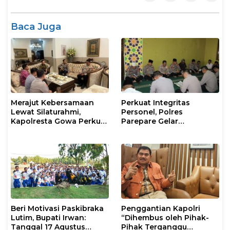
Baca Juga
Merajut Kebersamaan
Perkuat Integritas
Lewat Silaturahmi,
Personel, Polres
Kapolresta Gowa Perkuat
Parepare Gelar
Sinergi dengan Tokoh
Pembinaan Rohani dan
Masyarakat
Mental
Beri Motivasi Paskibraka
Penggantian Kapolri
Lutim, Bupati Irwan:
“Dihembus oleh Pihak-
Tanggal 17 Agustus
Pihak Terganggu