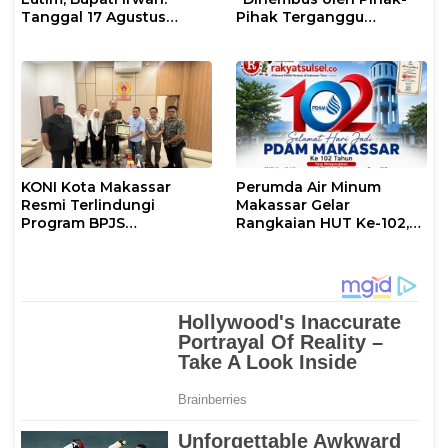
Tanggal 17 Agustus
Pihak Terganggu
Kalian Jadi Perhatian
Kenyamanannya”
KONI Kota Makassar
Perumda Air Minum
Resmi Terlindungi
Makassar Gelar
Program BPJS
Rangkaian HUT Ke-102,
Ketenagakerjaan
Perkuat Komitmen
Layani Masyarakat