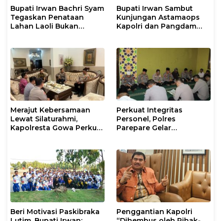
Bupati Irwan Bachri Syam
Bupati Irwan Sambut
Tegaskan Penataan
Kunjungan Astamaops
Lahan Laoli Bukan
Kapolri dan Pangdam
Konflik Agraria
XIV/Hasanuddin di Luwu
Timur
Merajut Kebersamaan
Perkuat Integritas
Lewat Silaturahmi,
Personel, Polres
Kapolresta Gowa Perkuat
Parepare Gelar
Sinergi dengan Tokoh
Pembinaan Rohani dan
Masyarakat
Mental
Beri Motivasi Paskibraka
Penggantian Kapolri
Lutim, Bupati Irwan:
“Dihembus oleh Pihak-