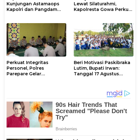
Kunjungan Astamaops
Lewat Silaturahmi,
Kapolri dan Pangdam
Kapolresta Gowa Perkuat
XIV/Hasanuddin di Luwu
Sinergi dengan Tokoh
Timur
Masyarakat
Perkuat Integritas
Beri Motivasi Paskibraka
Personel, Polres
Lutim, Bupati Irwan:
Parepare Gelar
Tanggal 17 Agustus
Pembinaan Rohani dan
Kalian Jadi Perhatian
Mental