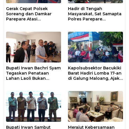
Gerak Cepat Polsek
Hadir di Tengah
Soreang dan Damkar
Masyarakat, Sat Samapta
Parepare Atasi
Polres Parepare
Kebakaran Lahan
Gencarkan Patroli Pagi
Bupati Irwan Bachri Syam
Kapolsubsektor Bacukiki
Tegaskan Penataan
Barat Hadiri Lomba 17-an
Lahan Laoli Bukan
di Galung Maloang, Ajak
Konflik Agraria
Warga Jaga Kamtibmas
Bupati Irwan Sambut
Merajut Kebersamaan