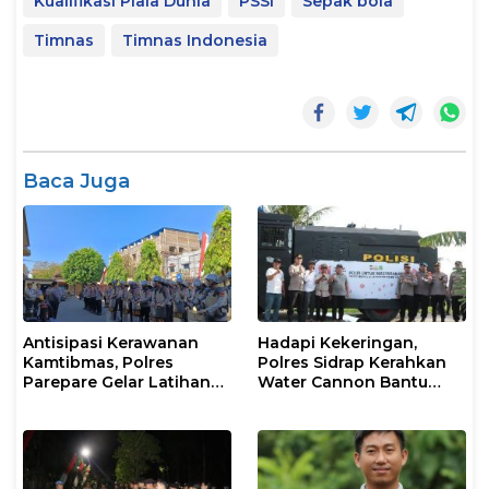
Kualifikasi Piala Dunia
PSSI
Sepak bola
Timnas
Timnas Indonesia
Baca Juga
Antisipasi Kerawanan
Hadapi Kekeringan,
Kamtibmas, Polres
Polres Sidrap Kerahkan
Parepare Gelar Latihan
Water Cannon Bantu
Dalmas
Petani