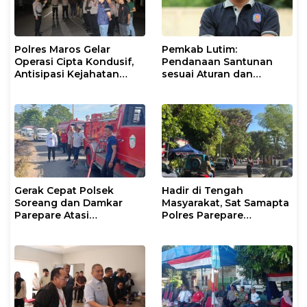
Polres Maros Gelar
Pemkab Lutim:
Operasi Cipta Kondusif,
Pendanaan Santunan
Antisipasi Kejahatan
sesuai Aturan dan
Jalanan dan Penyakit
Prosedur Resmi
Masyarakat
Gerak Cepat Polsek
Hadir di Tengah
Soreang dan Damkar
Masyarakat, Sat Samapta
Parepare Atasi
Polres Parepare
Kebakaran Lahan
Gencarkan Patroli Pagi