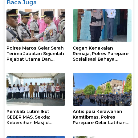
Baca Juga
Polres Maros Gelar Serah
Cegah Kenakalan
Terima Jabatan Sejumlah
Remaja, Polres Parepare
Pejabat Utama Dan
Sosialisasi Bahaya
Kapolsek Jajaran
Narkoba dan Bullying di
Sekolah
Pemkab Lutim Ikut
Antisipasi Kerawanan
GEBER MAS, Sekda:
Kamtibmas, Polres
Kebersihan Masjid
Parepare Gelar Latihan
Tanggung Jawab
Dalmas
Bersama