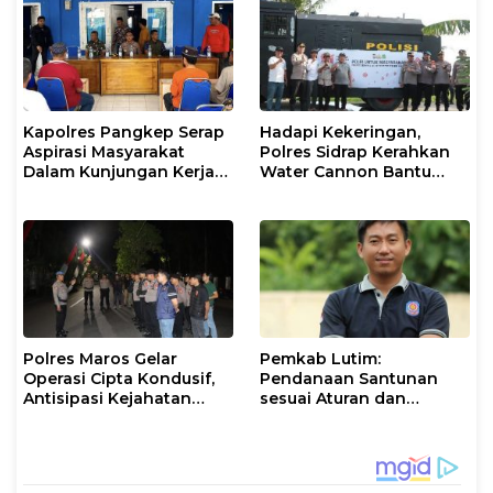
Kapolres Pangkep Serap
Hadapi Kekeringan,
Aspirasi Masyarakat
Polres Sidrap Kerahkan
Dalam Kunjungan Kerja
Water Cannon Bantu
dan Silaturahmi di Pulai
Petani
Kalu Kalukung
Polres Maros Gelar
Pemkab Lutim:
Operasi Cipta Kondusif,
Pendanaan Santunan
Antisipasi Kejahatan
sesuai Aturan dan
Jalanan dan Penyakit
Prosedur Resmi
Masyarakat