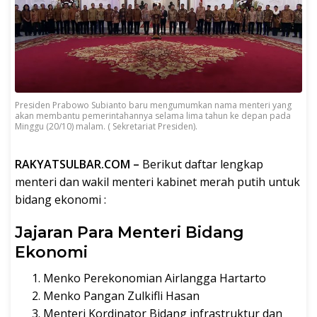
Presiden Prabowo Subianto baru mengumumkan nama menteri yang
akan membantu pemerintahannya selama lima tahun ke depan pada
Minggu (20/10) malam. ( Sekretariat Presiden).
RAKYATSULBAR.COM –
Berikut daftar lengkap
menteri dan wakil menteri kabinet merah putih untuk
bidang ekonomi :
Jajaran Para Menteri Bidang
Ekonomi
Menko Perekonomian Airlangga Hartarto
Menko Pangan Zulkifli Hasan
Menteri Kordinator Bidang infrastruktur dan