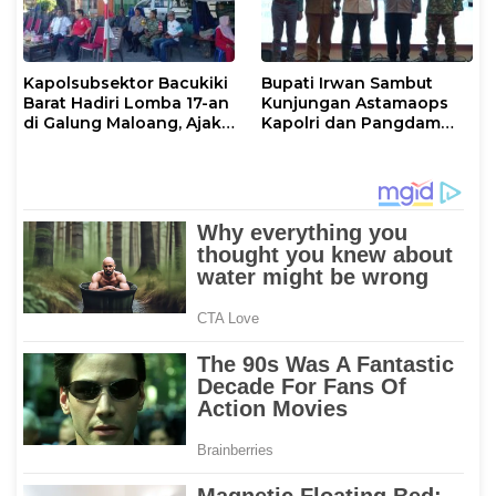
Kapolsubsektor Bacukiki
Bupati Irwan Sambut
Barat Hadiri Lomba 17-an
Kunjungan Astamaops
di Galung Maloang, Ajak
Kapolri dan Pangdam
Warga Jaga Kamtibmas
XIV/Hasanuddin di Luwu
Timur