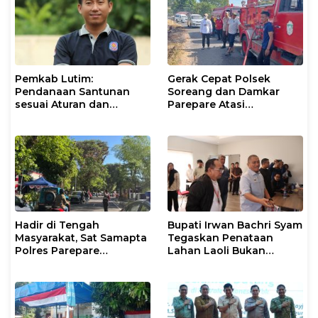
Pemkab Lutim:
Gerak Cepat Polsek
Pendanaan Santunan
Soreang dan Damkar
sesuai Aturan dan
Parepare Atasi
Prosedur Resmi
Kebakaran Lahan
Hadir di Tengah
Bupati Irwan Bachri Syam
Masyarakat, Sat Samapta
Tegaskan Penataan
Polres Parepare
Lahan Laoli Bukan
Gencarkan Patroli Pagi
Konflik Agraria