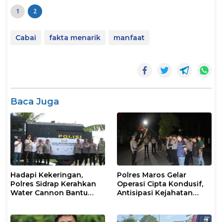
1
2
Cabai
fakta menarik
manfaat
Baca Juga
Hadapi Kekeringan,
Polres Maros Gelar
Polres Sidrap Kerahkan
Operasi Cipta Kondusif,
Water Cannon Bantu
Antisipasi Kejahatan
Petani
Jalanan dan Penyakit
Masyarakat