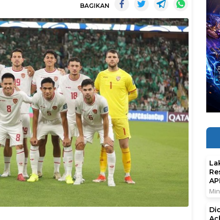
BAGIKAN
La
Re
AP
Min
Di
Ac