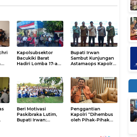
chri
Kapolsubsektor
Bupati Irwan
Bacukiki Barat
Sambut Kunjungan
n
Hadiri Lomba 17-an
Astamaops Kapolri
lik
di Galung Maloang,
dan Pangdam
Ajak Warga Jaga
XIV/Hasanuddin di
Kamtibmas
Luwu Timur
as
Beri Motivasi
Penggantian
Paskibraka Lutim,
Kapolri “Dihembus
Bupati Irwan:
oleh Pihak-Pihak
ani
Tanggal 17 Agustus
Terganggu
Kalian Jadi
Kenyamanannya”
Perhatian