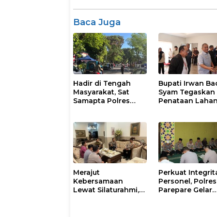
Baca Juga
Hadir di Tengah
Bupati Irwan Ba
Masyarakat, Sat
Syam Tegaskan
Samapta Polres
Penataan Laha
Parepare
Laoli Bukan Konf
Gencarkan Patroli
Agraria
Pagi
Merajut
Perkuat Integrit
Kebersamaan
Personel, Polres
Lewat Silaturahmi,
Parepare Gelar
Kapolresta Gowa
Pembinaan Roh
Perkuat Sinergi
dan Mental
dengan Tokoh