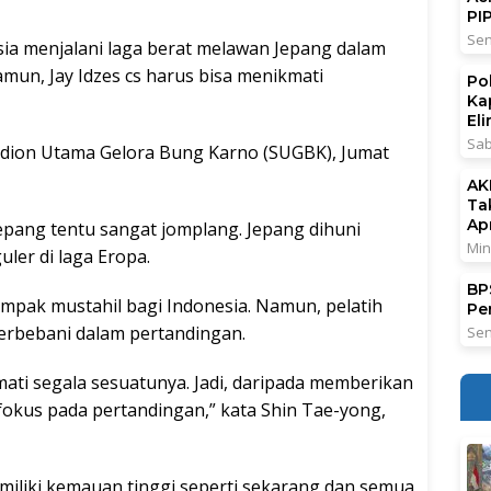
PI
Sen
ia menjalani laga berat melawan Jepang dalam
Namun, Jay Idzes cs harus bisa menikmati
Po
Ka
El
Sab
tadion Utama Gelora Bung Karno (SUGBK), Jumat
AK
Ta
Ap
pang tentu sangat jomplang. Jepang dihuni
Min
ler di laga Eropa.
BPS
ampak mustahil bagi Indonesia. Namun, pelatih
Pe
erbebani dalam pertandingan.
Sen
mati segala sesuatunya. Jadi, daripada memberikan
fokus pada pertandingan,” kata Shin Tae-yong,
miliki kemauan tinggi seperti sekarang dan semua