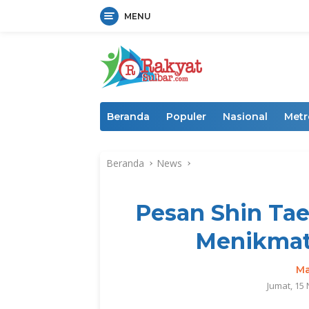
MENU
Langsung
ke
konten
Beranda
Populer
Nasional
Metr
Beranda
News
Pesan Shin Tae
Menikmat
Ma
Jumat, 15