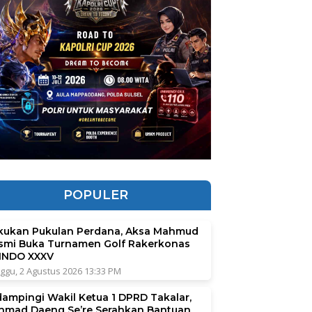
POPULER
kukan Pukulan Perdana, Aksa Mahmud
smi Buka Turnamen Golf Rakerkonas
INDO XXXV
ggu, 2 Agustus 2026 13:33 PM
dampingi Wakil Ketua 1 DPRD Takalar,
hmad Daeng Se’re Serahkan Bantuan