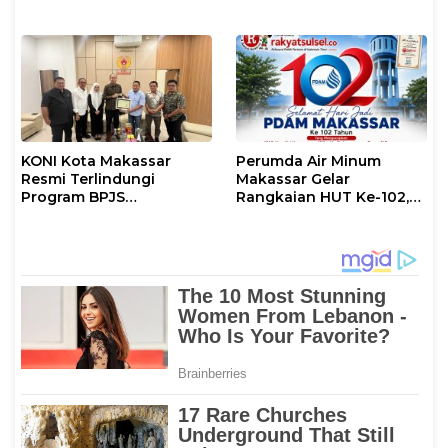
Kalian Jadi Perhatian
Kenyamanannya”
KONI Kota Makassar
Perumda Air Minum
Resmi Terlindungi
Makassar Gelar
Program BPJS
Rangkaian HUT Ke-102,
Ketenagakerjaan
Perkuat Komitmen
Layani Masyarakat