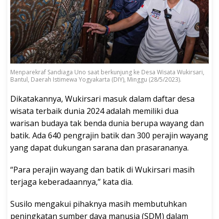
Menparekraf Sandiaga Uno saat berkunjung ke Desa Wisata Wukirsari,
Bantul, Daerah Istimewa Yogyakarta (DIY), Minggu (28/5/2023).
Dikatakannya, Wukirsari masuk dalam daftar desa
wisata terbaik dunia 2024 adalah memiliki dua
warisan budaya tak benda dunia berupa wayang dan
batik. Ada 640 pengrajin batik dan 300 perajin wayang
yang dapat dukungan sarana dan prasarananya.
“Para perajin wayang dan batik di Wukirsari masih
terjaga keberadaannya,” kata dia.
Susilo mengakui pihaknya masih membutuhkan
peningkatan sumber daya manusia (SDM) dalam