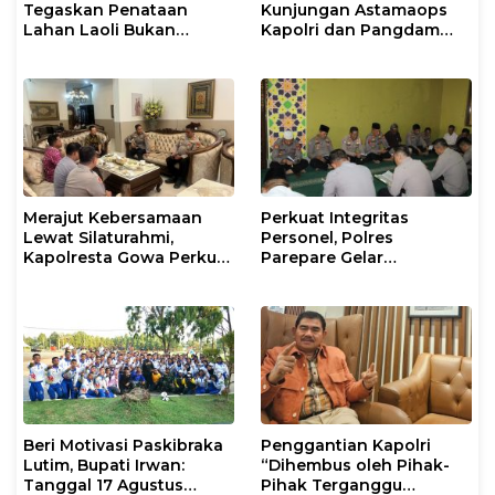
Tegaskan Penataan
Kunjungan Astamaops
Lahan Laoli Bukan
Kapolri dan Pangdam
Konflik Agraria
XIV/Hasanuddin di Luwu
Timur
Merajut Kebersamaan
Perkuat Integritas
Lewat Silaturahmi,
Personel, Polres
Kapolresta Gowa Perkuat
Parepare Gelar
Sinergi dengan Tokoh
Pembinaan Rohani dan
Masyarakat
Mental
Beri Motivasi Paskibraka
Penggantian Kapolri
Lutim, Bupati Irwan:
“Dihembus oleh Pihak-
Tanggal 17 Agustus
Pihak Terganggu