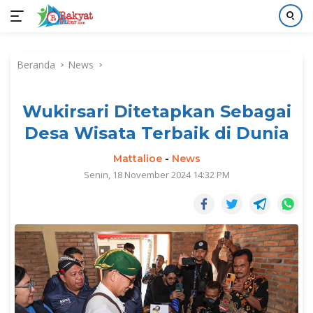
Langsung
ke
Beranda
News
konten
Wukirsari Ditetapkan Sebagai
Desa Wisata Terbaik di Dunia
Mattalioe
-
News
Senin, 18 November 2024 14:32 PM