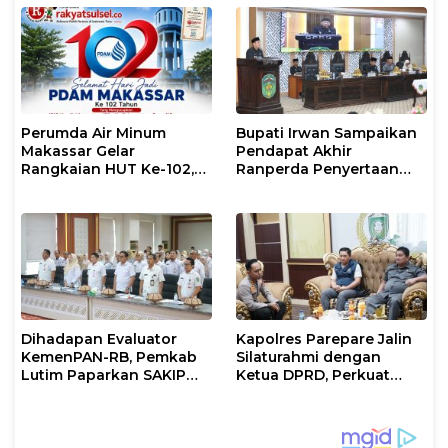
Perumda Air Minum
Bupati Irwan Sampaikan
Makassar Gelar
Pendapat Akhir
Rangkaian HUT Ke-102,
Ranperda Penyertaan
Perkuat Komitmen
Modal Perumdam
Layani Masyarakat
Waemami
Dihadapan Evaluator
Kapolres Parepare Jalin
KemenPAN-RB, Pemkab
Silaturahmi dengan
Lutim Paparkan SAKIP
Ketua DPRD, Perkuat
dan Capaian Kinerja
Sinergi Jaga Kamtibmas