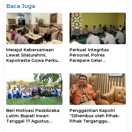
Baca Juga
Merajut Kebersamaan
Perkuat Integritas
Lewat Silaturahmi,
Personel, Polres
Kapolresta Gowa Perkuat
Parepare Gelar
Sinergi dengan Tokoh
Pembinaan Rohani dan
Masyarakat
Mental
Beri Motivasi Paskibraka
Penggantian Kapolri
Lutim, Bupati Irwan:
“Dihembus oleh Pihak-
Tanggal 17 Agustus
Pihak Terganggu
Kalian Jadi Perhatian
Kenyamanannya”