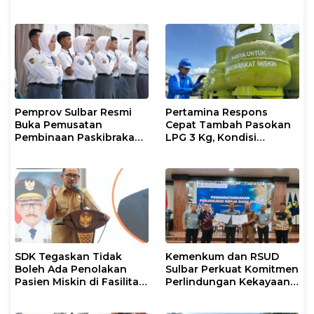
Justice
Pemprov Sulbar Resmi
Pertamina Respons
Buka Pemusatan
Cepat Tambah Pasokan
Pembinaan Paskibraka
LPG 3 Kg, Kondisi
2026
Penyaluran di Sulsel
Berlangsung Kondusif
SDK Tegaskan Tidak
Kemenkum dan RSUD
Boleh Ada Penolakan
Sulbar Perkuat Komitmen
Pasien Miskin di Fasilitas
Perlindungan Kekayaan
Pelayanan Kesehatan
Intelektual