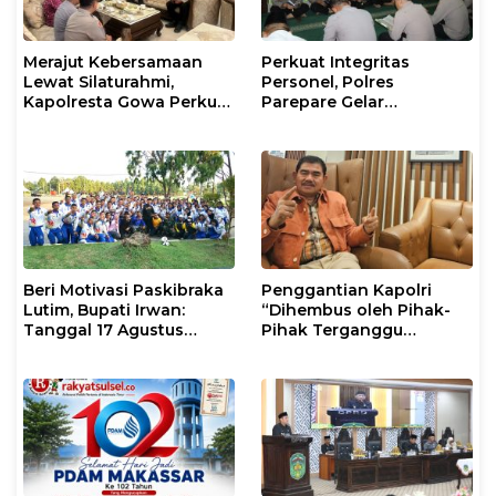
Merajut Kebersamaan
Perkuat Integritas
Lewat Silaturahmi,
Personel, Polres
Kapolresta Gowa Perkuat
Parepare Gelar
Sinergi dengan Tokoh
Pembinaan Rohani dan
Masyarakat
Mental
Beri Motivasi Paskibraka
Penggantian Kapolri
Lutim, Bupati Irwan:
“Dihembus oleh Pihak-
Tanggal 17 Agustus
Pihak Terganggu
Kalian Jadi Perhatian
Kenyamanannya”