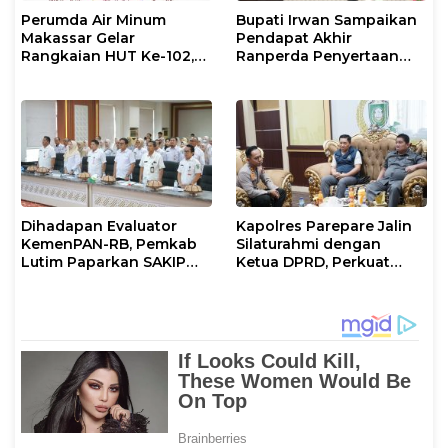
Perumda Air Minum
Bupati Irwan Sampaikan
Makassar Gelar
Pendapat Akhir
Rangkaian HUT Ke-102,
Ranperda Penyertaan
Perkuat Komitmen
Modal Perumdam
Layani Masyarakat
Waemami
Dihadapan Evaluator
Kapolres Parepare Jalin
KemenPAN-RB, Pemkab
Silaturahmi dengan
Lutim Paparkan SAKIP
Ketua DPRD, Perkuat
dan Capaian Kinerja
Sinergi Jaga Kamtibmas