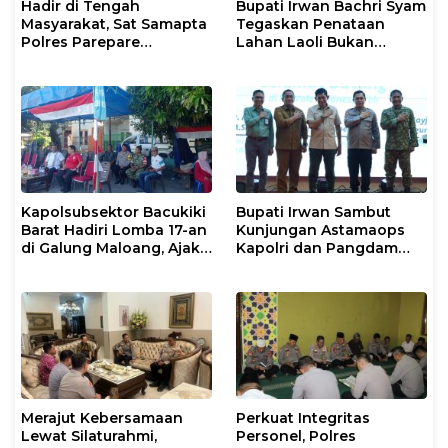
Hadir di Tengah
Bupati Irwan Bachri Syam
Masyarakat, Sat Samapta
Tegaskan Penataan
Polres Parepare
Lahan Laoli Bukan
Gencarkan Patroli Pagi
Konflik Agraria
Kapolsubsektor Bacukiki
Bupati Irwan Sambut
Barat Hadiri Lomba 17-an
Kunjungan Astamaops
di Galung Maloang, Ajak
Kapolri dan Pangdam
Warga Jaga Kamtibmas
XIV/Hasanuddin di Luwu
Timur
Merajut Kebersamaan
Perkuat Integritas
Lewat Silaturahmi,
Personel, Polres