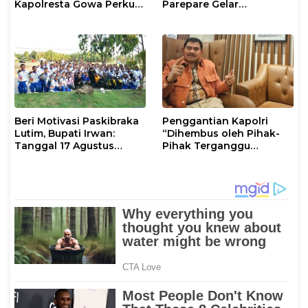
Kapolresta Gowa Perkuat
Parepare Gelar
Sinergi dengan Tokoh
Pembinaan Rohani dan
Masyarakat
Mental
Beri Motivasi Paskibraka
Penggantian Kapolri
Lutim, Bupati Irwan:
“Dihembus oleh Pihak-
Tanggal 17 Agustus
Pihak Terganggu
Kalian Jadi Perhatian
Kenyamanannya”