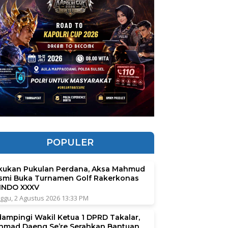
POPULER
kukan Pukulan Perdana, Aksa Mahmud
smi Buka Turnamen Golf Rakerkonas
INDO XXXV
ggu, 2 Agustus 2026 13:33 PM
dampingi Wakil Ketua 1 DPRD Takalar,
hmad Daeng Se’re Serahkan Bantuan