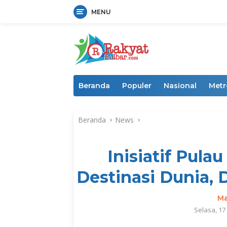
MENU
Langsung
ke
konten
Beranda
Populer
Nasional
Metr
Beranda
News
Inisiatif Pula
Destinasi Dunia, 
Ma
Selasa, 1