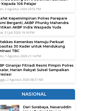
P Kepada 106 Pelajar
in, 3 Agustus 2026 20:55 PM
tafet Kepemimpinan Polres Parepare
smi Berganti, AKBP Phunky Mahendra
ntikan AKBP Indra Waspada Yuda
at, 31 Juli 2026 19:16 PM
ltekkes Kemenkes Mamuju Perkuat
pasitas 30 Kader untuk Mendukung
iminasi TBC
tu, 1 Agustus 2026 21:14 PM
BP Ginanjar Fitriadi Resmi Pimpin Polres
kalar, Harian Rakyat Sulsel Sampaikan
resiasi
ggu, 2 Agustus 2026 08:37 AM
NASIONAL
Dari Surabaya, Nasaruddin