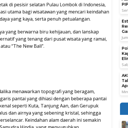
etak di pesisir selatan Pulau Lombok di Indonesia,
PI
Sen
nasi utama bagi wisatawan yang mencari keindahan
daya yang kaya, serta penuh petualangan.
Es
Re
nya yang berwarna biru kehijauan, dan lanskap
Ga
Jum
rnatif yang tenang dari pusat wisata yang ramai,
atau “The New Bali”.
Po
Ka
El
Sab
AK
Ta
Ap
ndalika menawarkan topografi yang beragam,
Min
 garis pantai yang dihiasi dengan beberapa pantai
erkenal seperti Kuta, Tanjung Aan, dan Gerupuk
lus dan airnya yang sebening kristal, sehingga
erselancar. Keindahan alam daerah ini semakin
 Samudra Hindia, yang menyuguhkan