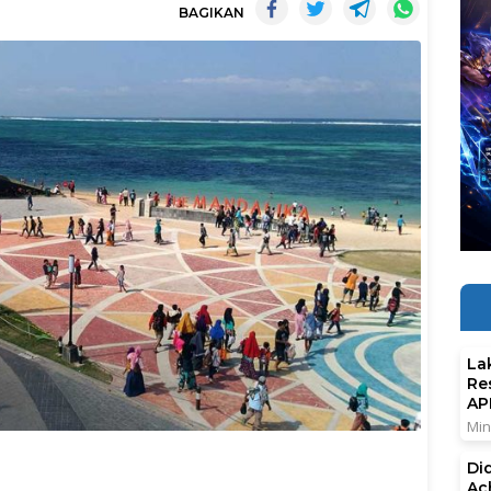
BAGIKAN
La
Re
AP
Min
Di
Ac