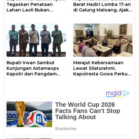
Tegaskan Penataan
Barat Hadiri Lomba 17-an
Lahan Laoli Bukan
di Galung Maloang, Ajak
Konflik Agraria
Warga Jaga Kamtibmas
Bupati Irwan Sambut
Merajut Kebersamaan
Kunjungan Astamaops
Lewat Silaturahmi,
Kapolri dan Pangdam
Kapolresta Gowa Perkuat
XIV/Hasanuddin di Luwu
Sinergi dengan Tokoh
Timur
Masyarakat