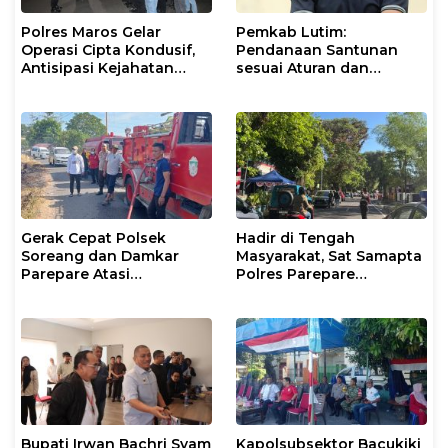
Polres Maros Gelar
Pemkab Lutim:
Operasi Cipta Kondusif,
Pendanaan Santunan
Antisipasi Kejahatan
sesuai Aturan dan
Jalanan dan Penyakit
Prosedur Resmi
Masyarakat
Gerak Cepat Polsek
Hadir di Tengah
Soreang dan Damkar
Masyarakat, Sat Samapta
Parepare Atasi
Polres Parepare
Kebakaran Lahan
Gencarkan Patroli Pagi
Bupati Irwan Bachri Syam
Kapolsubsektor Bacukiki