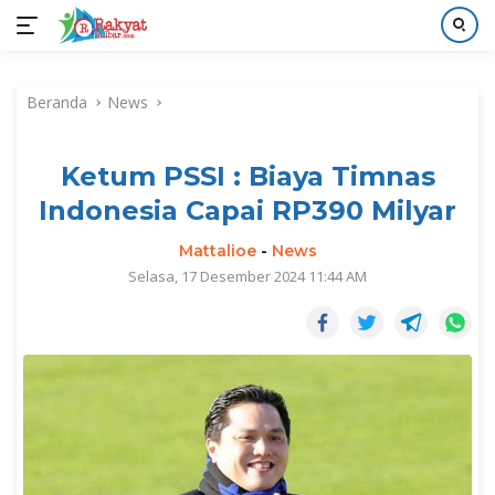
Langsung
ke
Beranda
News
konten
Ketum PSSI : Biaya Timnas
Indonesia Capai RP390 Milyar
Mattalioe
-
News
Selasa, 17 Desember 2024 11:44 AM