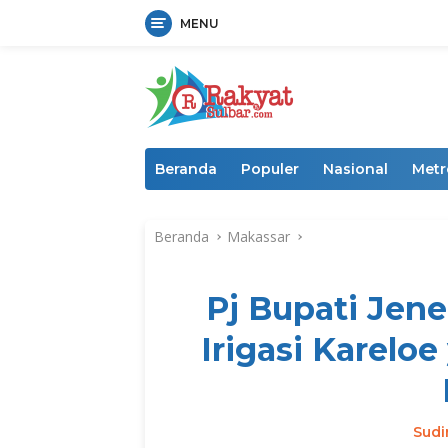
MENU
Langsung
ke
konten
Beranda
Populer
Nasional
Metr
Beranda
Makassar
Pj Bupati Jen
Irigasi Karelo
Sud