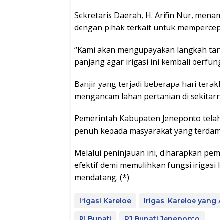
Sekretaris Daerah, H. Arifin Nur, me
dengan pihak terkait untuk mempercep
“Kami akan mengupayakan langkah tan
panjang agar irigasi ini kembali berfun
Banjir yang terjadi beberapa hari terakh
mengancam lahan pertanian di sekitarn
Pemerintah Kabupaten Jeneponto tel
penuh kepada masyarakat yang terdam
Melalui peninjauan ini, diharapkan pe
efektif demi memulihkan fungsi irigas
mendatang. (*)
Irigasi Kareloe
Irigasi Kareloe yang
Pj Bupati
PJ Bupati Jeneponto