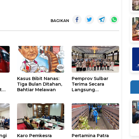
BAGIKAN
Kasus Bibit Nanas:
Pemprov Sulbar
Tiga Bulan Ditahan,
Terima Secara
t
Bahtiar Melawan
Langsung
ar
Kedatangan
Rombongan
U
Jamaah Hahi Kloter
UPG 12
ngi
Karo Pemkesra
Pertamina Patra