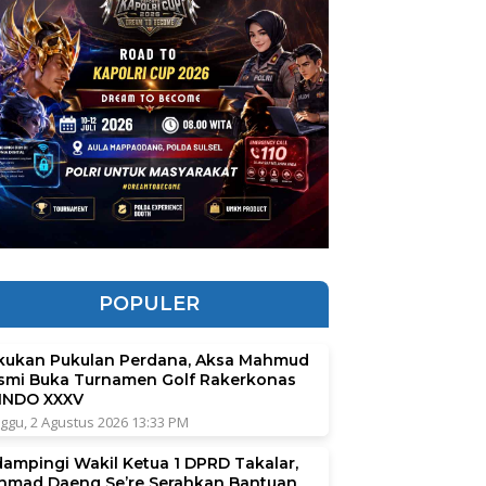
POPULER
kukan Pukulan Perdana, Aksa Mahmud
smi Buka Turnamen Golf Rakerkonas
INDO XXXV
ggu, 2 Agustus 2026 13:33 PM
dampingi Wakil Ketua 1 DPRD Takalar,
hmad Daeng Se’re Serahkan Bantuan