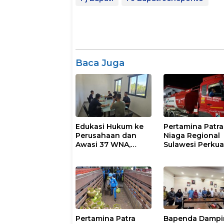
Baca Juga
Edukasi Hukum ke
Pertamina Patra
Perusahaan dan
Niaga Regional
Awasi 37 WNA,
Sulawesi Perkua
Imigrasi Makassar
Pasokan Biosol
Gelar Operasi
dan Pengaturan
Mandiri di Maros
Layanan di SPB
dan Pangkep
Maros
Pertamina Patra
Bapenda Dampi