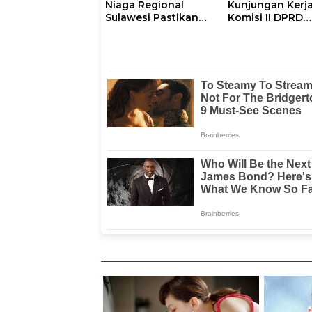
Niaga Regional
Kunjungan Kerj
Sulawesi Pastikan
Komisi II DPRD
Penyaluran LPG 3
Sulbar ke Sulsel
Kg di Sidrap
Berjalan Normal dan
Tambah Pasokan
Selama Periode Hari
Raya Idul adha