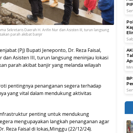
PI
Sen
Po
Ka
ama Sekretaris Daerah H. Arifin Nur dan Asisten III, turun langsung
El
sakan parah akibat banjir
Sab
njabat (Pj) Bupati Jeneponto, Dr. Reza Faisal,
AK
Ta
 dan Asisten III, turun langsung meninjau lokasi
Ap
kan parah akibat banjir yang melanda wilayah
Min
BPS
Pe
roti pentingnya penanganan segera terhadap
Sen
nya yang vital dalam mendukung aktivitas
 infrastruktur penting untuk mendukung
 segera mengupayakan langkah penanganan agar
. Reza Faisal di lokas,Minggu (22/12/24).