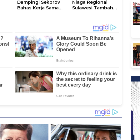
a
Dampingi Sekprov
Niaga Regional
Bahas Kerja Sama
Sulawesi Tambah
Penerbangan
392.910 Pasokan
dengan Pemprov
LPG 3 Kg Selama
Sulsel
Libur Kenaikan
Yesus Kristus dan
Long Weekend