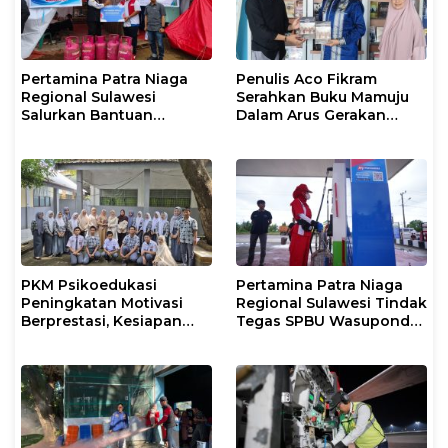
Pertamina Patra Niaga
Penulis Aco Fikram
Regional Sulawesi
Serahkan Buku Mamuju
Salurkan Bantuan
Dalam Arus Gerakan
Tanggap Darurat untuk
DI/TII 1953–1965 ke
Korban Banjir di Kota
Perpusip Sulbar
Kendari
PKM Psikoedukasi
Pertamina Patra Niaga
Peningkatan Motivasi
Regional Sulawesi Tindak
Berprestasi, Kesiapan
Tegas SPBU Wasuponda,
Karier, serta Pencegahan
Hentikan Sementara
Kenakalan Remaja dan
Penyaluran Biosolar
Perilaku Bullying pada
Siswa