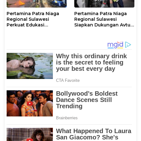
Pertamina Patra Niaga
Pertamina Patra Niaga
Regional Sulawesi
Regional Sulawesi
Perkuat Edukasi
Siapkan Dukungan Avtur
Keselamatan, IT
untuk Penerbangan Haji
Makassar Gelar Pelatihan
2026 Melalui AFT
Penggunaan APAR untuk
Hasanuddin
Masyarakat