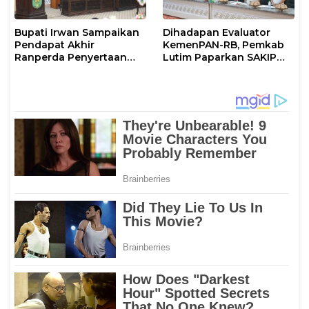
Bupati Irwan Sampaikan
Dihadapan Evaluator
Pendapat Akhir
KemenPAN-RB, Pemkab
Ranperda Penyertaan
Lutim Paparkan SAKIP
Modal Perumdam
dan Capaian Kinerja
Waemami