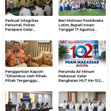
Perkuat Integritas
Beri Motivasi Paskibraka
Personel, Polres
Lutim, Bupati Irwan:
Parepare Gelar
Tanggal 17 Agustus
Pembinaan Rohani dan
Kalian Jadi Perhatian
Mental
Penggantian Kapolri
Perumda Air Minum
“Dihembus oleh Pihak-
Makassar Gelar
Pihak Terganggu
Rangkaian HUT Ke-102,
Kenyamanannya”
Perkuat Komitmen
Layani Masyarakat