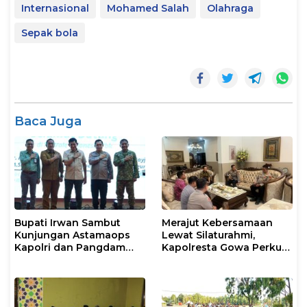
Internasional
Mohamed Salah
Olahraga
Sepak bola
Baca Juga
Bupati Irwan Sambut
Merajut Kebersamaan
Kunjungan Astamaops
Lewat Silaturahmi,
Kapolri dan Pangdam
Kapolresta Gowa Perkuat
XIV/Hasanuddin di Luwu
Sinergi dengan Tokoh
Timur
Masyarakat