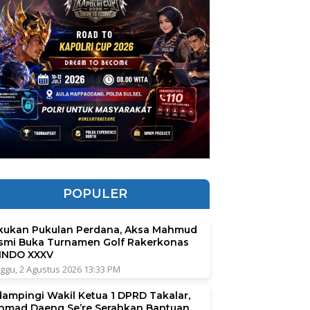
POPULER
kukan Pukulan Perdana, Aksa Mahmud
smi Buka Turnamen Golf Rakerkonas
INDO XXXV
ggu, 2 Agustus 2026 13:33 PM
dampingi Wakil Ketua 1 DPRD Takalar,
hmad Daeng Se’re Serahkan Bantuan