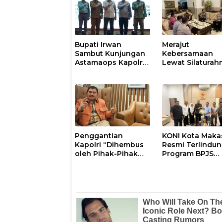
Bupati Irwan
Merajut
Sambut Kunjungan
Kebersamaan
Astamaops Kapolri
Lewat Silaturah
dan Pangdam
Kapolresta Gow
XIV/Hasanuddin di
Perkuat Sinergi
Luwu Timur
dengan Tokoh
Masyarakat
Penggantian
KONI Kota Maka
Kapolri “Dihembus
Resmi Terlindun
oleh Pihak-Pihak
Program BPJS
Terganggu
Ketenagakerjaa
Kenyamanannya”