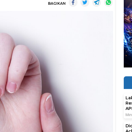
BAGIKAN
La
Re
AP
Min
Di
Ac