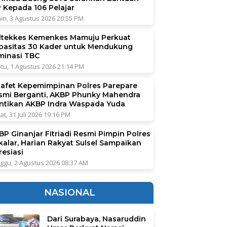
P Kepada 106 Pelajar
in, 3 Agustus 2026 20:55 PM
ltekkes Kemenkes Mamuju Perkuat
pasitas 30 Kader untuk Mendukung
iminasi TBC
tu, 1 Agustus 2026 21:14 PM
tafet Kepemimpinan Polres Parepare
smi Berganti, AKBP Phunky Mahendra
ntikan AKBP Indra Waspada Yuda
at, 31 Juli 2026 19:16 PM
BP Ginanjar Fitriadi Resmi Pimpin Polres
kalar, Harian Rakyat Sulsel Sampaikan
resiasi
ggu, 2 Agustus 2026 08:37 AM
NASIONAL
Dari Surabaya, Nasaruddin