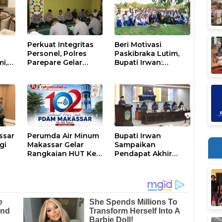
Perkuat Integritas
Beri Motivasi
Personel, Polres
Paskibraka Lutim,
mi,
Parepare Gelar
Bupati Irwan:
a
Pembinaan Rohani
Tanggal 17 Agustus
dan Mental
Kalian Jadi
Perhatian
ssar
Perumda Air Minum
Bupati Irwan
gi
Makassar Gelar
Sampaikan
Rangkaian HUT Ke-
Pendapat Akhir
n
102, Perkuat
Ranperda
Komitmen Layani
Penyertaan Modal
Masyarakat
Perumdam
Waemami