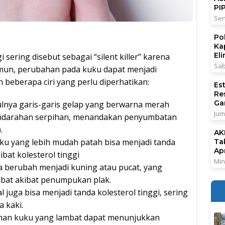
PI
Sen
Po
Ka
El
i sering disebut sebagai “silent killer” karena
Sab
Namun, perubahan pada kuku dapat menjadi
ah beberapa ciri yang perlu diperhatikan:
Es
Re
Ga
lnya garis-garis gelap yang berwarna merah
Jum
pendarahan serpihan, menandakan penyumbatan
.
AK
u yang lebih mudah patah bisa menjadi tanda
Ta
Ap
bat kolesterol tinggi
Min
 berubah menjadi kuning atau pucat, yang
bat akibat penumpukan plak.
juga bisa menjadi tanda kolesterol tinggi, sering
a kaki.
an kuku yang lambat dapat menunjukkan