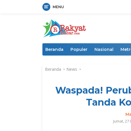
MENU
Langsung
ke
konten
Beranda
Populer
Nasional
Metr
Beranda
News
Waspada! Perub
Tanda Ko
Ma
Jumat, 27