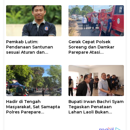
Masyarakat
Pemkab Lutim:
Gerak Cepat Polsek
Pendanaan Santunan
Soreang dan Damkar
sesuai Aturan dan
Parepare Atasi
Prosedur Resmi
Kebakaran Lahan
Hadir di Tengah
Bupati Irwan Bachri Syam
Masyarakat, Sat Samapta
Tegaskan Penataan
Polres Parepare
Lahan Laoli Bukan
Gencarkan Patroli Pagi
Konflik Agraria