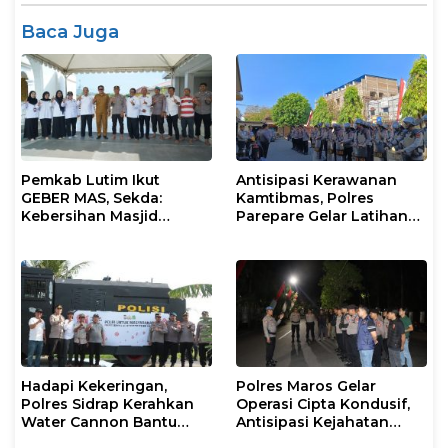
Baca Juga
Pemkab Lutim Ikut
Antisipasi Kerawanan
GEBER MAS, Sekda:
Kamtibmas, Polres
Kebersihan Masjid
Parepare Gelar Latihan
Tanggung Jawab
Dalmas
Bersama
Hadapi Kekeringan,
Polres Maros Gelar
Polres Sidrap Kerahkan
Operasi Cipta Kondusif,
Water Cannon Bantu
Antisipasi Kejahatan
Petani
Jalanan dan Penyakit