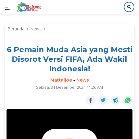
Langsung
ke
Beranda
News
konten
6 Pemain Muda Asia yang Mesti
Disorot Versi FIFA, Ada Wakil
Indonesia!
Mattalioe
-
News
Selasa, 31 Desember 2024 11:26 AM