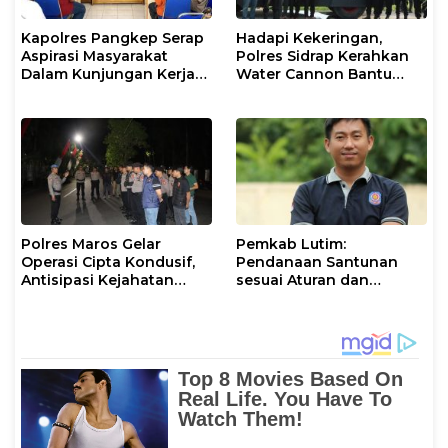
Kapolres Pangkep Serap
Hadapi Kekeringan,
Aspirasi Masyarakat
Polres Sidrap Kerahkan
Dalam Kunjungan Kerja
Water Cannon Bantu
dan Silaturahmi di Pulai
Petani
Kalu Kalukung
Polres Maros Gelar
Pemkab Lutim:
Operasi Cipta Kondusif,
Pendanaan Santunan
Antisipasi Kejahatan
sesuai Aturan dan
Jalanan dan Penyakit
Prosedur Resmi
Masyarakat