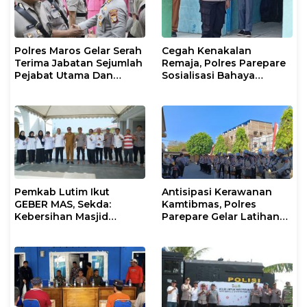
Polres Maros Gelar Serah
Cegah Kenakalan
Terima Jabatan Sejumlah
Remaja, Polres Parepare
Pejabat Utama Dan
Sosialisasi Bahaya
Kapolsek Jajaran
Narkoba dan Bullying di
Sekolah
Pemkab Lutim Ikut
Antisipasi Kerawanan
GEBER MAS, Sekda:
Kamtibmas, Polres
Kebersihan Masjid
Parepare Gelar Latihan
Tanggung Jawab
Dalmas
Bersama