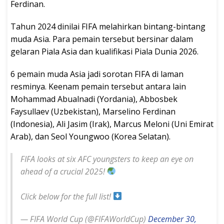
Ferdinan.
Tahun 2024 dinilai FIFA melahirkan bintang-bintang
muda Asia. Para pemain tersebut bersinar dalam
gelaran Piala Asia dan kualifikasi Piala Dunia 2026.
6 pemain muda Asia jadi sorotan FIFA di laman
resminya. Keenam pemain tersebut antara lain
Mohammad Abualnadi (Yordania), Abbosbek
Faysullaev (Uzbekistan), Marselino Ferdinan
(Indonesia), Ali Jasim (Irak), Marcus Meloni (Uni Emirat
Arab), dan Seol Youngwoo (Korea Selatan).
FIFA looks at six AFC youngsters to keep an eye on
ahead of a crucial 2025!
Click below for the full list!
— FIFA World Cup (@FIFAWorldCup)
December 30,