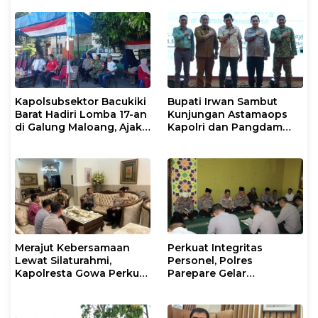
Kapolsubsektor Bacukiki
Bupati Irwan Sambut
Barat Hadiri Lomba 17-an
Kunjungan Astamaops
di Galung Maloang, Ajak
Kapolri dan Pangdam
Warga Jaga Kamtibmas
XIV/Hasanuddin di Luwu
Timur
Merajut Kebersamaan
Perkuat Integritas
Lewat Silaturahmi,
Personel, Polres
Kapolresta Gowa Perkuat
Parepare Gelar
Sinergi dengan Tokoh
Pembinaan Rohani dan
Masyarakat
Mental