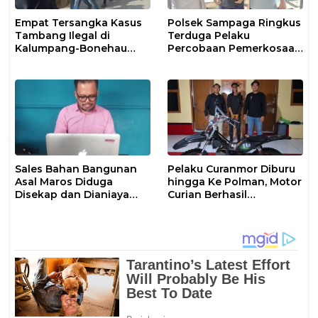
Empat Tersangka Kasus
Polsek Sampaga Ringkus
Tambang Ilegal di
Terduga Pelaku
Kalumpang-Bonehau
Percobaan Pemerkosaan
Resmi Ditahan Polresta
Anak Tiri
Mamuju
Sales Bahan Bangunan
Pelaku Curanmor Diburu
Asal Maros Diduga
hingga Ke Polman, Motor
Disekap dan Dianiaya
Curian Berhasil
Pengusaha
Diamankan