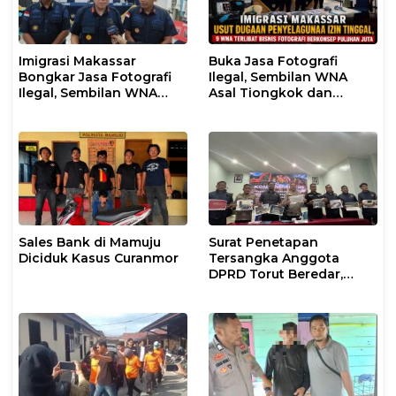
Imigrasi Makassar
Buka Jasa Fotografi
Bongkar Jasa Fotografi
Ilegal, Sembilan WNA
Ilegal, Sembilan WNA
Asal Tiongkok dan
Ditangkap Diduga
Malaysia Diamankan
Salahgunakan Izin
Petugas Imigrasi
Tinggal
Makassar
Sales Bank di Mamuju
Surat Penetapan
Diciduk Kasus Curanmor
Tersangka Anggota
DPRD Torut Beredar,
Polresta Mamuju
Tegaskan Masih
Berstatus Saksi