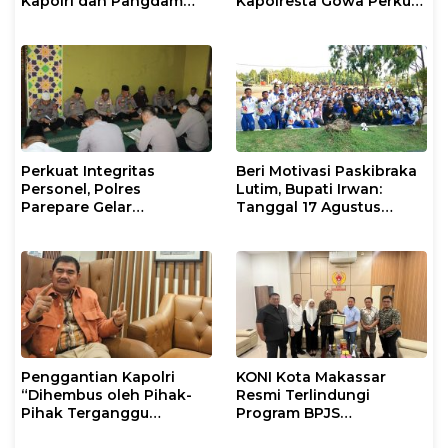
Kapolri dan Pangdam
Kapolresta Gowa Perkuat
XIV/Hasanuddin di Luwu
Sinergi dengan Tokoh
Timur
Masyarakat
Perkuat Integritas
Beri Motivasi Paskibraka
Personel, Polres
Lutim, Bupati Irwan:
Parepare Gelar
Tanggal 17 Agustus
Pembinaan Rohani dan
Kalian Jadi Perhatian
Mental
Penggantian Kapolri
KONI Kota Makassar
“Dihembus oleh Pihak-
Resmi Terlindungi
Pihak Terganggu
Program BPJS
Kenyamanannya”
Ketenagakerjaan