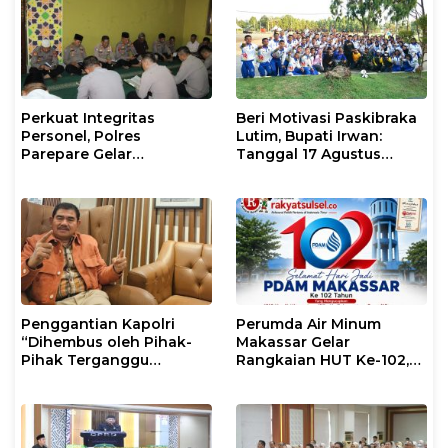
Perkuat Integritas
Beri Motivasi Paskibraka
Personel, Polres
Lutim, Bupati Irwan:
Parepare Gelar
Tanggal 17 Agustus
Pembinaan Rohani dan
Kalian Jadi Perhatian
Mental
Penggantian Kapolri
Perumda Air Minum
“Dihembus oleh Pihak-
Makassar Gelar
Pihak Terganggu
Rangkaian HUT Ke-102,
Kenyamanannya”
Perkuat Komitmen
Layani Masyarakat