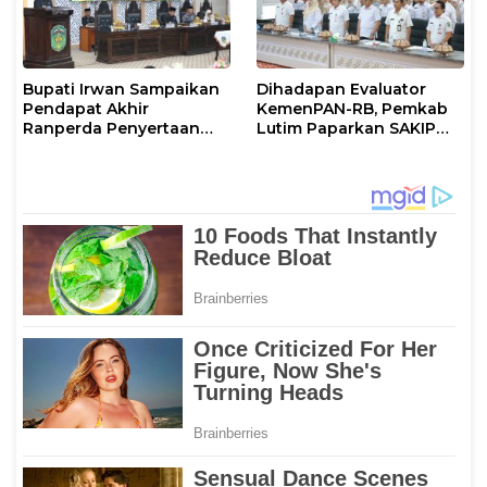
Bupati Irwan Sampaikan
Dihadapan Evaluator
Pendapat Akhir
KemenPAN-RB, Pemkab
Ranperda Penyertaan
Lutim Paparkan SAKIP
Modal Perumdam
dan Capaian Kinerja
Waemami