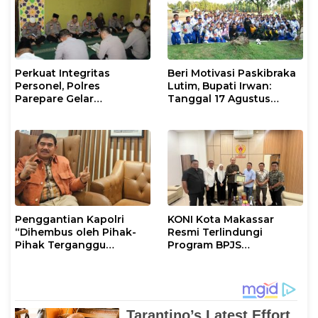
Perkuat Integritas
Beri Motivasi Paskibraka
Personel, Polres
Lutim, Bupati Irwan:
Parepare Gelar
Tanggal 17 Agustus
Pembinaan Rohani dan
Kalian Jadi Perhatian
Mental
Penggantian Kapolri
KONI Kota Makassar
“Dihembus oleh Pihak-
Resmi Terlindungi
Pihak Terganggu
Program BPJS
Kenyamanannya”
Ketenagakerjaan