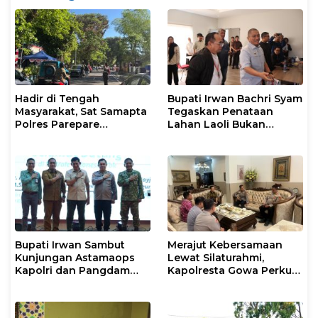
Hadir di Tengah
Bupati Irwan Bachri Syam
Masyarakat, Sat Samapta
Tegaskan Penataan
Polres Parepare
Lahan Laoli Bukan
Gencarkan Patroli Pagi
Konflik Agraria
Bupati Irwan Sambut
Merajut Kebersamaan
Kunjungan Astamaops
Lewat Silaturahmi,
Kapolri dan Pangdam
Kapolresta Gowa Perkuat
XIV/Hasanuddin di Luwu
Sinergi dengan Tokoh
Timur
Masyarakat