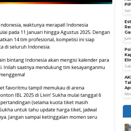
PI
Sen
Es
 Indonesia, waktunya merapat! Indonesia
Re
mulai pada 11 Januari hingga Agustus 2025. Dengan
Ga
Jum
tkan 14 tim profesional, kompetisi ini siap
 di seluruh Indonesia.
Po
Ka
main bintang Indonesia akan mengisi kalender para
El
Sab
i. Inilah saatnya mendukung tim kesayanganmu
g menggema!
AK
Ta
et favoritmu tampil memukau di arena
Ap
Min
nton IBL 2025 di Livin’ Sukha mulai tanggal 6
 pertandingan (selama kuota tiket masih
 Sukha untuk tahu update harga tiket, jadwal
nya. Jangan sampai ketinggalan momen seru