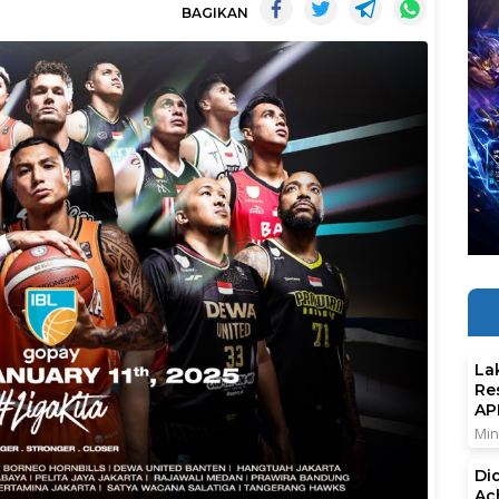
BAGIKAN
La
Re
AP
Min
Di
Ac