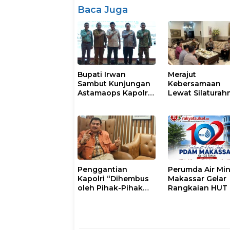
Baca Juga
Bupati Irwan
Merajut
Sambut Kunjungan
Kebersamaan
Astamaops Kapolri
Lewat Silaturah
dan Pangdam
Kapolresta Gow
XIV/Hasanuddin di
Perkuat Sinergi
Luwu Timur
dengan Tokoh
Masyarakat
Penggantian
Perumda Air Mi
Kapolri “Dihembus
Makassar Gelar
oleh Pihak-Pihak
Rangkaian HUT 
Terganggu
102, Perkuat
Kenyamanannya”
Komitmen Laya
Masyarakat