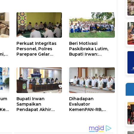
Perkuat Integritas
Beri Motivasi
Personel, Polres
Paskibraka Lutim,
mi,
Parepare Gelar
Bupati Irwan:
a
Pembinaan Rohani
Tanggal 17 Agustus
dan Mental
Kalian Jadi
Perhatian
num
Bupati Irwan
Dihadapan
Sampaikan
Evaluator
Ke-
Pendapat Akhir
KemenPAN-RB,
Ranperda
Pemkab Lutim
ni
Penyertaan Modal
Paparkan SAKIP dan
Perumdam
Capaian Kinerja
Waemami