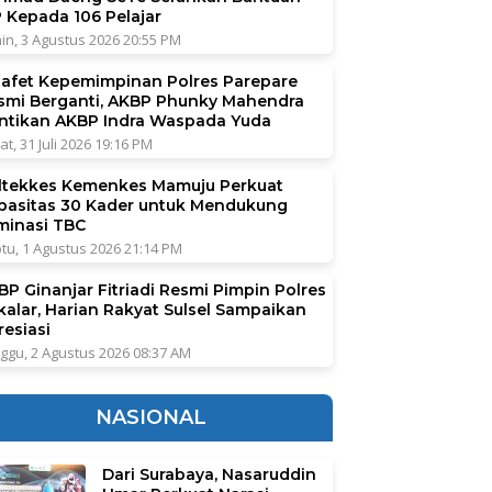
P Kepada 106 Pelajar
in, 3 Agustus 2026 20:55 PM
tafet Kepemimpinan Polres Parepare
smi Berganti, AKBP Phunky Mahendra
ntikan AKBP Indra Waspada Yuda
at, 31 Juli 2026 19:16 PM
ltekkes Kemenkes Mamuju Perkuat
pasitas 30 Kader untuk Mendukung
iminasi TBC
tu, 1 Agustus 2026 21:14 PM
BP Ginanjar Fitriadi Resmi Pimpin Polres
kalar, Harian Rakyat Sulsel Sampaikan
resiasi
ggu, 2 Agustus 2026 08:37 AM
NASIONAL
Dari Surabaya, Nasaruddin