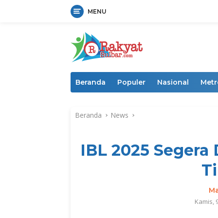
MENU
Langsung
ke
konten
Beranda
Populer
Nasional
Metr
Beranda
News
IBL 2025 Segera 
T
Ma
Kamis, 