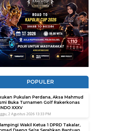
POPULER
kukan Pukulan Perdana, Aksa Mahmud
smi Buka Turnamen Golf Rakerkonas
INDO XXXV
ggu, 2 Agustus 2026 13:33 PM
dampingi Wakil Ketua 1 DPRD Takalar,
hmad Daeng Se’re Serahkan Bantuan