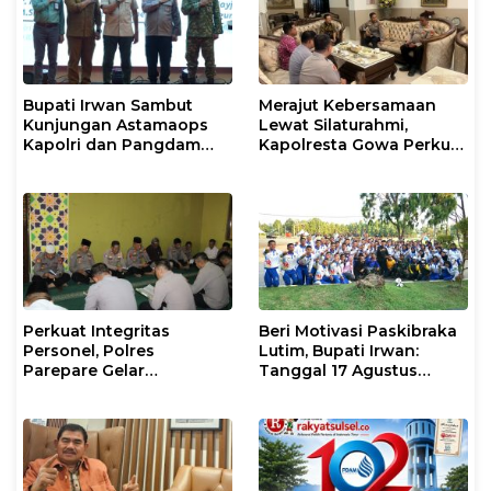
Bupati Irwan Sambut
Merajut Kebersamaan
Kunjungan Astamaops
Lewat Silaturahmi,
Kapolri dan Pangdam
Kapolresta Gowa Perkuat
XIV/Hasanuddin di Luwu
Sinergi dengan Tokoh
Timur
Masyarakat
Perkuat Integritas
Beri Motivasi Paskibraka
Personel, Polres
Lutim, Bupati Irwan:
Parepare Gelar
Tanggal 17 Agustus
Pembinaan Rohani dan
Kalian Jadi Perhatian
Mental