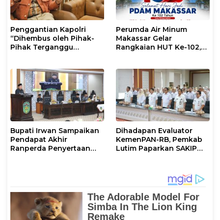
Penggantian Kapolri
Perumda Air Minum
“Dihembus oleh Pihak-
Makassar Gelar
Pihak Terganggu
Rangkaian HUT Ke-102,
Kenyamanannya”
Perkuat Komitmen
Layani Masyarakat
Bupati Irwan Sampaikan
Dihadapan Evaluator
Pendapat Akhir
KemenPAN-RB, Pemkab
Ranperda Penyertaan
Lutim Paparkan SAKIP
Modal Perumdam
dan Capaian Kinerja
Waemami