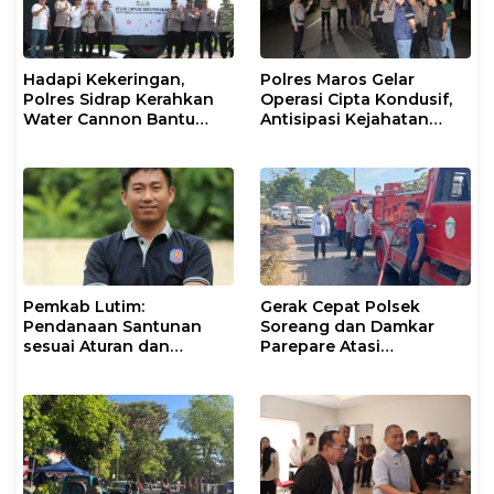
Hadapi Kekeringan,
Polres Maros Gelar
Polres Sidrap Kerahkan
Operasi Cipta Kondusif,
Water Cannon Bantu
Antisipasi Kejahatan
Petani
Jalanan dan Penyakit
Masyarakat
Pemkab Lutim:
Gerak Cepat Polsek
Pendanaan Santunan
Soreang dan Damkar
sesuai Aturan dan
Parepare Atasi
Prosedur Resmi
Kebakaran Lahan