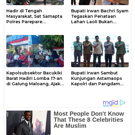
Hadir di Tengah
Bupati Irwan Bachri Syam
Masyarakat, Sat Samapta
Tegaskan Penataan
Polres Parepare
Lahan Laoli Bukan
Gencarkan Patroli Pagi
Konflik Agraria
Kapolsubsektor Bacukiki
Bupati Irwan Sambut
Barat Hadiri Lomba 17-an
Kunjungan Astamaops
di Galung Maloang, Ajak
Kapolri dan Pangdam
Warga Jaga Kamtibmas
XIV/Hasanuddin di Luwu
Timur