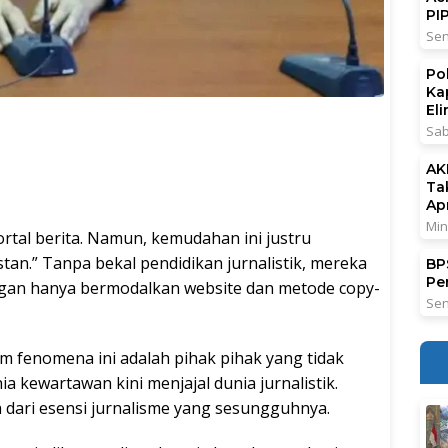
PI
Sen
Po
Ka
El
Sab
AK
Ta
Ap
Min
portal berita. Namun, kemudahan ini justru
stan.” Tanpa bekal pendidikan jurnalistik, mereka
BPS
Pe
engan hanya bermodalkan website dan metode copy-
Sen
 fenomena ini adalah pihak pihak yang tidak
kewartawan kini menjajal dunia jurnalistik.
 dari esensi jurnalisme yang sesungguhnya.