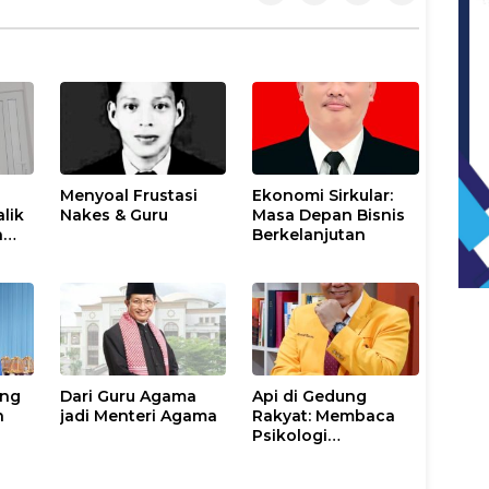
Menyoal Frustasi
Ekonomi Sirkular:
lik
Nakes & Guru
Masa Depan Bisnis
n
Berkelanjutan
eng
Dari Guru Agama
Api di Gedung
n
jadi Menteri Agama
Rakyat: Membaca
Psikologi
iset
Kemarahan Kolektif