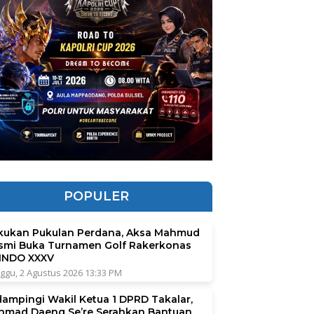
POPULER
kukan Pukulan Perdana, Aksa Mahmud
smi Buka Turnamen Golf Rakerkonas
INDO XXXV
ggu, 2 Agustus 2026 13:33 PM
dampingi Wakil Ketua 1 DPRD Takalar,
hmad Daeng Se’re Serahkan Bantuan