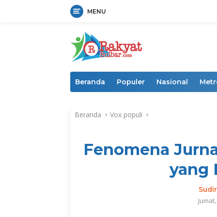
MENU
Langsung
ke
konten
Beranda
Populer
Nasional
Metr
Beranda
Vox populi
Fenomena Jurnal
yang 
Sudi
Jumat,