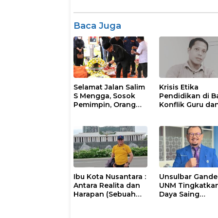
Baca Juga
Selamat Jalan Salim
Krisis Etika
S Mengga, Sosok
Pendidikan di Ba
Pemimpin, Orang
Konflik Guru da
Tua Sekaligus
Murid
Kakak
Ibu Kota Nusantara :
Unsulbar Gand
Antara Realita dan
UNM Tingkatka
Harapan (Sebuah
Daya Saing
catatan Perjalanan)
Akademik dan R