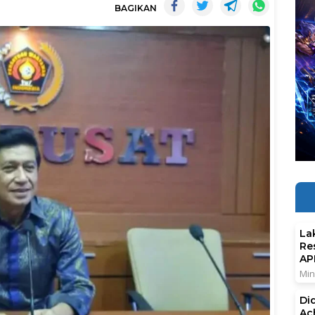
BAGIKAN
La
Re
AP
Min
Di
Ac