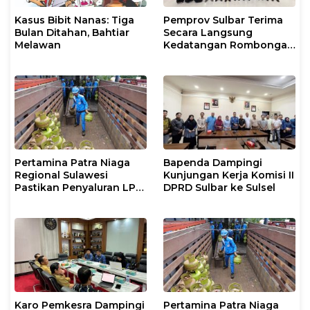
Kasus Bibit Nanas: Tiga
Pemprov Sulbar Terima
Bulan Ditahan, Bahtiar
Secara Langsung
Melawan
Kedatangan Rombongan
Jamaah Hahi Kloter UPG
12
Pertamina Patra Niaga
Bapenda Dampingi
Regional Sulawesi
Kunjungan Kerja Komisi II
Pastikan Penyaluran LPG
DPRD Sulbar ke Sulsel
3 Kg di Sidrap Berjalan
Normal dan Tambah
Pasokan Selama Periode
Hari Raya Idul adha
Karo Pemkesra Dampingi
Pertamina Patra Niaga