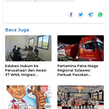
Baca Juga
Edukasi Hukum ke
Pertamina Patra Niaga
Perusahaan dan Awasi
Regional Sulawesi
37 WNA, Imigrasi
Perkuat Pasokan
Makassar Gelar Operasi
Biosolar dan Pengaturan
Mandiri di Maros dan
Layanan di SPBU Maros
Pangkep