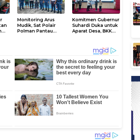
r
Monitoring Arus
Komitmen Gubernur
tan
Mudik, Sat Polair
Suhardi Duka untuk
n
Polman Pantau
Aparat Desa, BKK
Pelabuhan Tanjung
Rp3,3 Miliar
Silopo
Disalurkan di
Polman