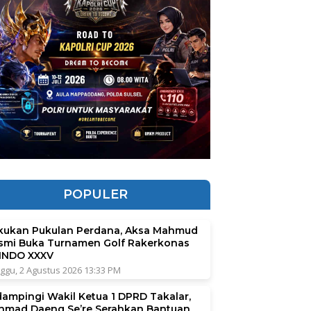
POPULER
kukan Pukulan Perdana, Aksa Mahmud
smi Buka Turnamen Golf Rakerkonas
INDO XXXV
ggu, 2 Agustus 2026 13:33 PM
dampingi Wakil Ketua 1 DPRD Takalar,
hmad Daeng Se’re Serahkan Bantuan