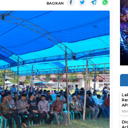
BAGIKAN
La
Re
AP
Min
Di
Ac