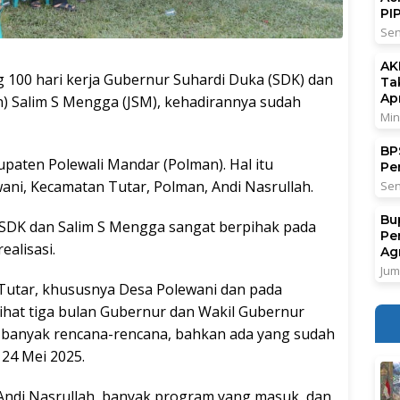
PI
Sen
AK
00 hari kerja Gubernur Suhardi Duka (SDK) dan
Ta
Ap
) Salim S Mengga (JSM), kehadirannya sudah
Min
BPS
upaten Polewali Mandar (Polman). Hal itu
Pe
ani, Kecamatan Tutar, Polman, Andi Nasrullah.
Sen
Bu
SDK dan Salim S Mengga sangat berpihak pada
Pe
alisasi.
Ag
Jum
Tutar, khususnya Desa Polewani dan pada
hat tiga bulan Gubernur dan Wakil Gubernur
h banyak rencana-rencana, bahkan ada yang sudah
, 24 Mei 2025.
Andi Nasrullah, banyak program yang masuk, dan