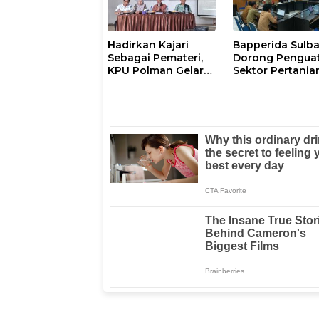
Hadirkan Kajari
Bapperida Sulba
Sebagai Pemateri,
Dorong Pengua
KPU Polman Gelar
Sektor Pertania
Pendidikan Pemilih
Polman
Bagi Pemilih
Perempuan