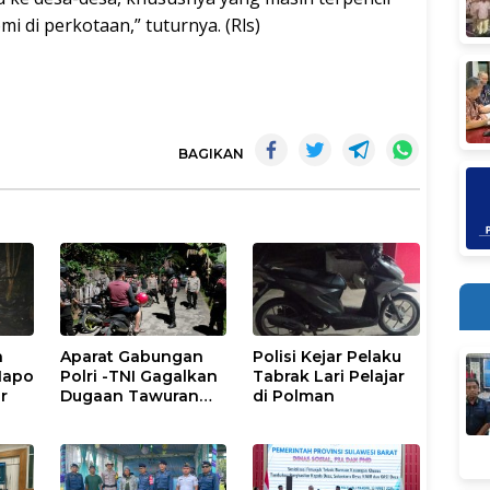
 di perkotaan,” tuturnya. (Rls)
BAGIKAN
h
Aparat Gabungan
Polisi Kejar Pelaku
Napo
Polri -TNI Gagalkan
Tabrak Lari Pelajar
r
Dugaan Tawuran
di Polman
Antar Pemuda di
Binuang Polman