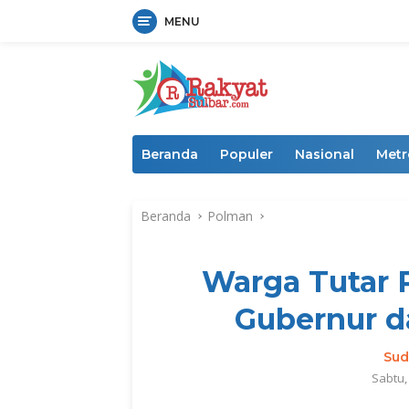
MENU
Langsung
ke
konten
Beranda
Populer
Nasional
Metr
Beranda
Polman
Warga Tutar P
Gubernur d
Sud
Sabtu,