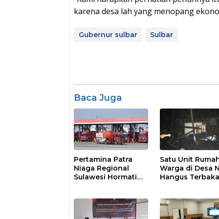
karena desa lah yang menopang ekonomi
Gubernur sulbar
Sulbar
Baca Juga
Pertamina Patra
Satu Unit Ruma
Niaga Regional
Warga di Desa 
Sulawesi Hormati
Hangus Terbaka
Proses Penanganan
Insiden Kendaraan
Operasional di
Polman