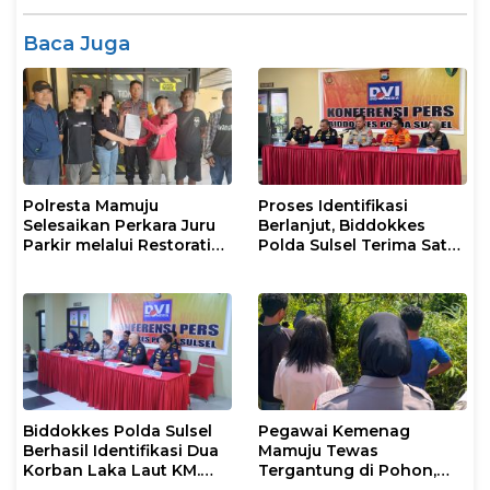
Baca Juga
Polresta Mamuju
Proses Identifikasi
Selesaikan Perkara Juru
Berlanjut, Biddokkes
Parkir melalui Restorative
Polda Sulsel Terima Satu
Justice
Jenazah Korban Laka
Laut KM Nurul Salsa
Biddokkes Polda Sulsel
Pegawai Kemenag
Berhasil Identifikasi Dua
Mamuju Tewas
Korban Laka Laut KM.
Tergantung di Pohon,
Nurul Salsa
Polisi Lakukan Olah TKP