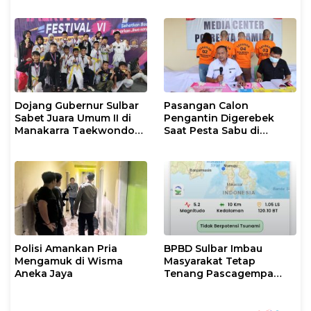
dan Evakuasi
Dojang Gubernur Sulbar
Pasangan Calon
Sabet Juara Umum II di
Pengantin Digerebek
Manakarra Taekwondo
Saat Pesta Sabu di
Festival VI 2026
Mamuju
Polisi Amankan Pria
BPBD Sulbar Imbau
Mengamuk di Wisma
Masyarakat Tetap
Aneka Jaya
Tenang Pascagempa
M6,7 di Palu