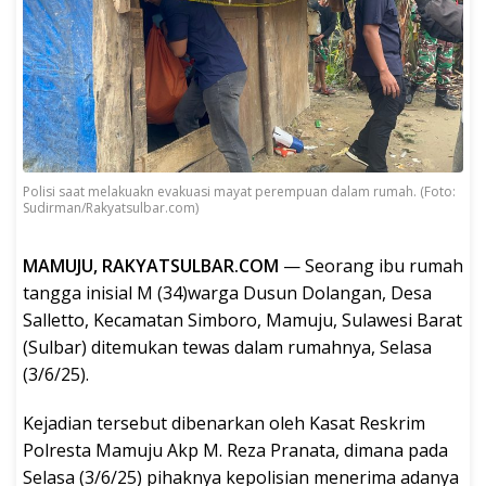
Polisi saat melakuakn evakuasi mayat perempuan dalam rumah. (Foto:
Sudirman/Rakyatsulbar.com)
MAMUJU, RAKYATSULBAR.COM
— Seorang ibu rumah
tangga inisial M (34)warga Dusun Dolangan, Desa
Salletto, Kecamatan Simboro, Mamuju, Sulawesi Barat
(Sulbar) ditemukan tewas dalam rumahnya, Selasa
(3/6/25).
Kejadian tersebut dibenarkan oleh Kasat Reskrim
Polresta Mamuju Akp M. Reza Pranata, dimana pada
Selasa (3/6/25) pihaknya kepolisian menerima adanya