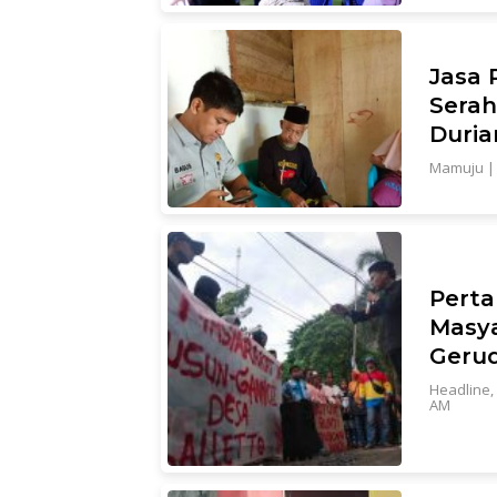
Jasa 
Serah
Duria
Mamuju
Perta
Masya
Geru
Headline
,
AM