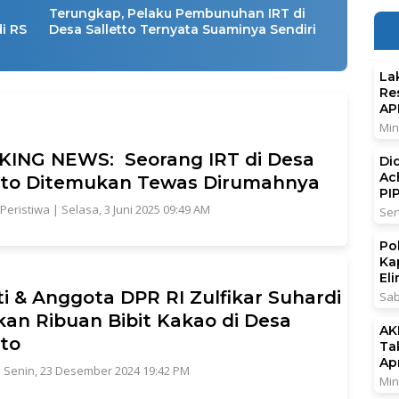
Terungkap, Pelaku Pembunuhan IRT di
i RS
Desa Salletto Ternyata Suaminya Sendiri
La
Re
AP
Min
ING NEWS: Seorang IRT di Desa
Di
Ac
tto Ditemukan Tewas Dirumahnya
PI
Peristiwa
|
Selasa, 3 Juni 2025 09:49 AM
Sen
Po
Ka
El
i & Anggota DPR RI Zulfikar Suhardi
Sab
kan Ribuan Bibit Kakao di Desa
AK
tto
Ta
Ap
|
Senin, 23 Desember 2024 19:42 PM
Min