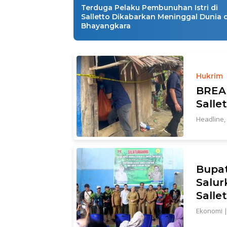
Terduga Pelaku Pembunuhan Istri di
Salletto Dikabarkan Meninggal Dunia d
Bhayangkara
Hukrim
BREAK
Salle
Headline
,
Bupat
Salur
Salle
Ekonomi