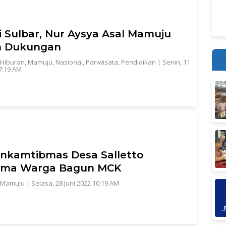
i Sulbar, Nur Aysya Asal Mamuju
m Dukungan
Hiburan
,
Mamuju
,
Nasional
,
Pariwisata
,
Pendidikan
|
Senin, 11
07:19 AM
nkamtibmas Desa Salletto
ama Warga Bagun MCK
Mamuju
|
Selasa, 28 Juni 2022 10:19 AM