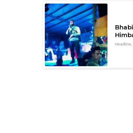
Bhabi
Himba
Headline
,