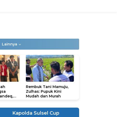
Lainnya
lah
Rembuk Tani Mamuju,
gsa
Zulhas: Pupuk Kini
andeq,
Mudah dan Murah
lbar di
ional
ad 2026
Kapolda Sulsel Cup