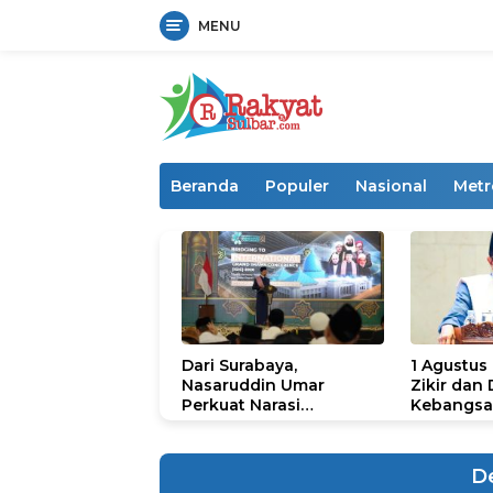
MENU
Langsung
ke
konten
Beranda
Populer
Nasional
Metr
Dari Surabaya,
1 Agustus
Nasaruddin Umar
Zikir dan
Perkuat Narasi
Kebangsa
Persatuan dan
untuk U
Kepemimpinan Umat
De