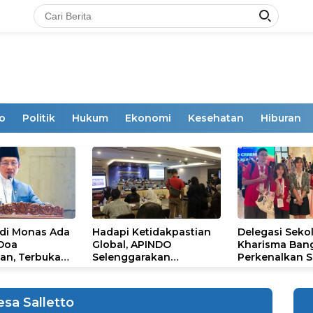
o
Politik
Hukum
Ekonomi
Kesehatan
Hiburan
 di Monas Ada
Hadapi Ketidakpastian
Delegasi Seko
 Doa
Global, APINDO
Kharisma Ban
an, Terbuka
Selenggarakan
Perkenalkan S
mum
Rakerkonas ke-35
Ikon Budaya Su
Rumuskan Agenda
Ajang Internat
Ketahanan Ekonomi
STEAM Olympi
sa Salletto
Nasional
di Roma