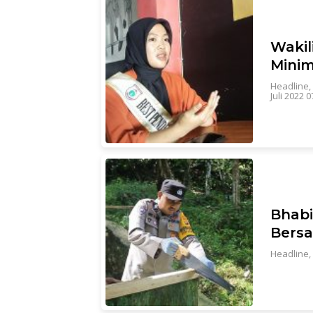
Wakil
Mini
Headline
,
Juli 2022 
Bhabi
Bers
Headline
,