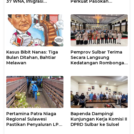
37 WNA, Imigrasi
Perkuat Pasokan
Makassar Gelar Operasi
Biosolar dan Pengaturan
Mandiri di Maros dan
Layanan di SPBU Maros
Pangkep
Kasus Bibit Nanas: Tiga
Pemprov Sulbar Terima
Bulan Ditahan, Bahtiar
Secara Langsung
Melawan
Kedatangan Rombongan
Jamaah Hahi Kloter UPG
12
Pertamina Patra Niaga
Bapenda Dampingi
Regional Sulawesi
Kunjungan Kerja Komisi II
Pastikan Penyaluran LPG
DPRD Sulbar ke Sulsel
3 Kg di Sidrap Berjalan