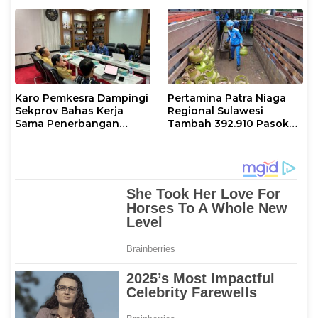
Normal dan Tambah
Pasokan Selama Periode
Hari Raya Idul adha
Karo Pemkesra Dampingi
Pertamina Patra Niaga
Sekprov Bahas Kerja
Regional Sulawesi
Sama Penerbangan
Tambah 392.910 Pasokan
dengan Pemprov Sulsel
LPG 3 Kg Selama Libur
Kenaikan Yesus Kristus
dan Long Weekend