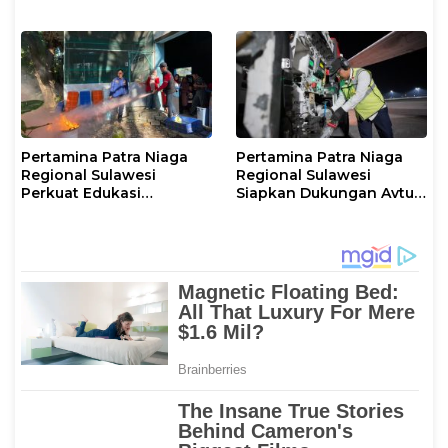
Karier, serta Pencegahan
Hentikan Sementara
Kenakalan Remaja dan
Penyaluran Biosolar
Perilaku Bullying pada
Siswa
Pertamina Patra Niaga
Pertamina Patra Niaga
Regional Sulawesi
Regional Sulawesi
Perkuat Edukasi
Siapkan Dukungan Avtur
Keselamatan, IT
untuk Penerbangan Haji
Makassar Gelar Pelatihan
2026 Melalui AFT
Penggunaan APAR untuk
Hasanuddin
Masyarakat