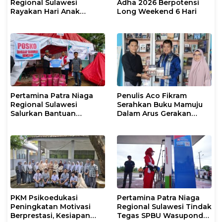
Regional Sulawesi
Adha 2026 Berpotensi
Rayakan Hari Anak
Long Weekend 6 Hari
Nasional Melalui Rumah
Anak Pesisir, Ruang
Tumbuh Generasi
Penjaga Pesisir
Pertamina Patra Niaga
Penulis Aco Fikram
Regional Sulawesi
Serahkan Buku Mamuju
Salurkan Bantuan
Dalam Arus Gerakan
Tanggap Darurat untuk
DI/TII 1953–1965 ke
Korban Banjir di Kota
Perpusip Sulbar
Kendari
PKM Psikoedukasi
Pertamina Patra Niaga
Peningkatan Motivasi
Regional Sulawesi Tindak
Berprestasi, Kesiapan
Tegas SPBU Wasuponda,