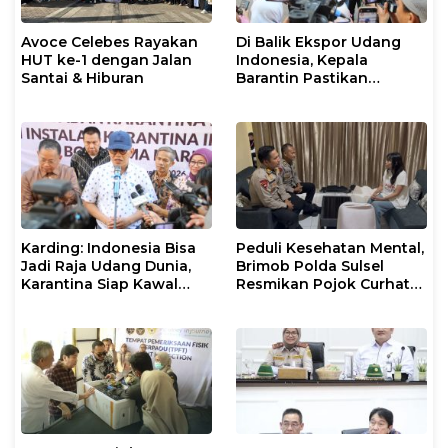
Avoce Celebes Rayakan
Di Balik Ekspor Udang
HUT ke-1 dengan Jalan
Indonesia, Kepala
Santai & Hiburan
Barantin Pastikan
Layanan Karantina
Berjalan Optimal
Karding: Indonesia Bisa
Peduli Kesehatan Mental,
Jadi Raja Udang Dunia,
Brimob Polda Sulsel
Karantina Siap Kawal
Resmikan Pojok Curhat
Ekspor
dengan Layanan
Psikolog dan Psikiater