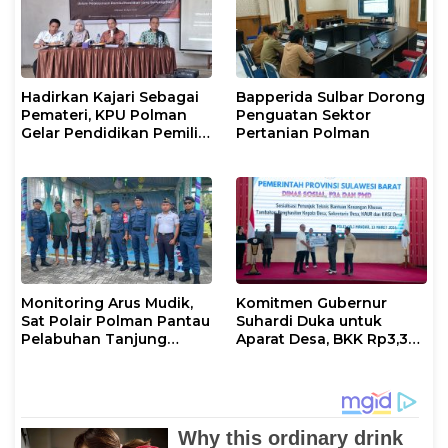
Hadirkan Kajari Sebagai
Bapperida Sulbar Dorong
Pemateri, KPU Polman
Penguatan Sektor
Gelar Pendidikan Pemilih
Pertanian Polman
Bagi Pemilih Perempuan
Monitoring Arus Mudik,
Komitmen Gubernur
Sat Polair Polman Pantau
Suhardi Duka untuk
Pelabuhan Tanjung
Aparat Desa, BKK Rp3,3
Silopo
Miliar Disalurkan di
Polman