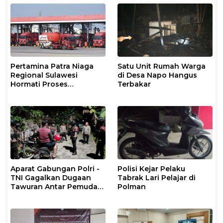
Pertamina Patra Niaga
Satu Unit Rumah Warga
Regional Sulawesi
di Desa Napo Hangus
Hormati Proses
Terbakar
Penanganan Insiden
Kendaraan Operasional
di Polman
Aparat Gabungan Polri -
Polisi Kejar Pelaku
TNI Gagalkan Dugaan
Tabrak Lari Pelajar di
Tawuran Antar Pemuda
Polman
di Binuang Polman