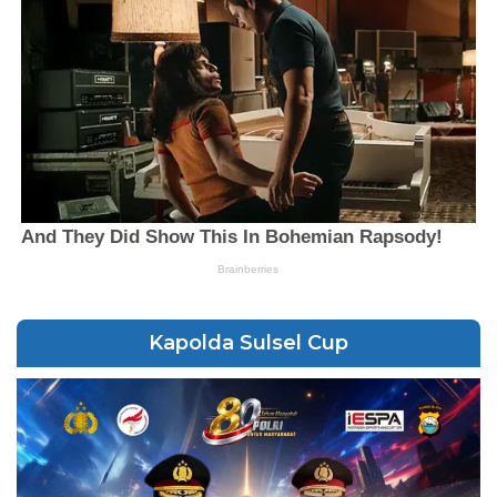
Kapolda Sulsel Cup