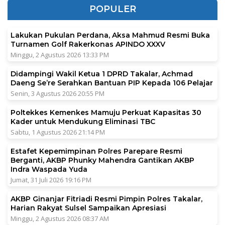
POPULER
Lakukan Pukulan Perdana, Aksa Mahmud Resmi Buka
Turnamen Golf Rakerkonas APINDO XXXV
Minggu, 2 Agustus 2026 13:33 PM
Didampingi Wakil Ketua 1 DPRD Takalar, Achmad
Daeng Se’re Serahkan Bantuan PIP Kepada 106 Pelajar
Senin, 3 Agustus 2026 20:55 PM
Poltekkes Kemenkes Mamuju Perkuat Kapasitas 30
Kader untuk Mendukung Eliminasi TBC
Sabtu, 1 Agustus 2026 21:14 PM
Estafet Kepemimpinan Polres Parepare Resmi
Berganti, AKBP Phunky Mahendra Gantikan AKBP
Indra Waspada Yuda
Jumat, 31 Juli 2026 19:16 PM
AKBP Ginanjar Fitriadi Resmi Pimpin Polres Takalar,
Harian Rakyat Sulsel Sampaikan Apresiasi
Minggu, 2 Agustus 2026 08:37 AM