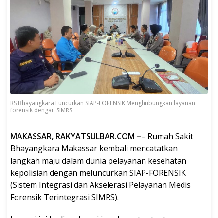
RS Bhayangkara Luncurkan SIAP-FORENSIK Menghubungkan layanan
forensik dengan SIMRS
MAKASSAR, RAKYATSULBAR.COM –
– Rumah Sakit
Bhayangkara Makassar kembali mencatatkan
langkah maju dalam dunia pelayanan kesehatan
kepolisian dengan meluncurkan SIAP-FORENSIK
(Sistem Integrasi dan Akselerasi Pelayanan Medis
Forensik Terintegrasi SIMRS).