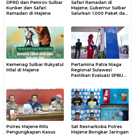
DPRD dan Pemrov Sulbar
Safari Ramadan di
Kunker dan Safari
Majene, Gubernur Sulbar
Ramadan di Majene
Salurkan 1.000 Paket dan
Alokasikan Rp50 Miliar
Kemenag Sulbar Rukyatul
Pertamina Patra Niaga
Hilal di Majene
Regional Sulawesi
Pastikan Evaluasi SPBU
Malunda Berjalan dan
Penyaluran BBM Tetap
Terjaga
Polres Majene Rilis
Sat Resnarkoba Polres
Pengungkapan Kasus
Majene Bongkar Jaringan