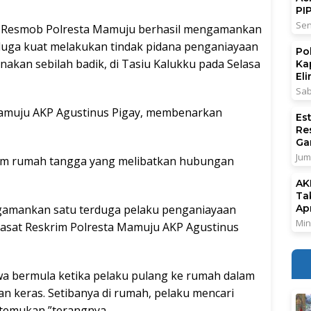
PI
Sen
Resmob Polresta Mamuju berhasil mengamankan
diduga kuat melakukan tindak pidana penganiayaan
Po
akan sebilah badik, di Tasiu Kalukku pada Selasa
Ka
El
Sab
Mamuju AKP Agustinus Pigay, membenarkan
Es
Re
Ga
Jum
lam rumah tangga yang melibatkan hubungan
AK
Ta
engamankan satu terduga pelaku penganiayaan
Ap
Min
 Kasat Reskrim Polresta Mamuju AKP Agustinus
wa bermula ketika pelaku pulang ke rumah dalam
 keras. Setibanya di rumah, pelaku mencari
itemukan,”terangnya.