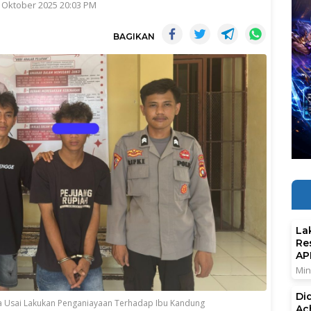
 Oktober 2025 20:03 PM
BAGIKAN
La
Re
AP
Min
Di
 Usai Lakukan Penganiayaan Terhadap Ibu Kandung
Ac