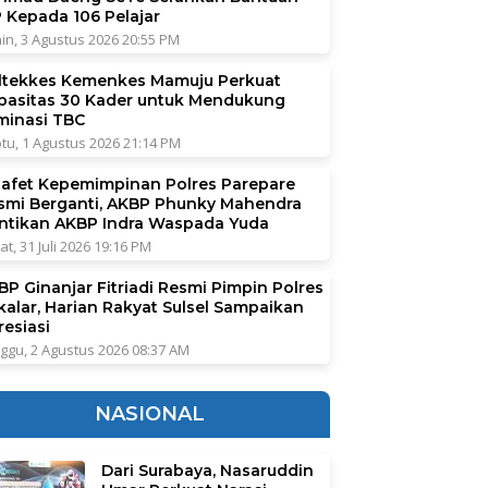
P Kepada 106 Pelajar
in, 3 Agustus 2026 20:55 PM
ltekkes Kemenkes Mamuju Perkuat
pasitas 30 Kader untuk Mendukung
iminasi TBC
tu, 1 Agustus 2026 21:14 PM
tafet Kepemimpinan Polres Parepare
smi Berganti, AKBP Phunky Mahendra
ntikan AKBP Indra Waspada Yuda
at, 31 Juli 2026 19:16 PM
BP Ginanjar Fitriadi Resmi Pimpin Polres
kalar, Harian Rakyat Sulsel Sampaikan
resiasi
ggu, 2 Agustus 2026 08:37 AM
NASIONAL
Dari Surabaya, Nasaruddin