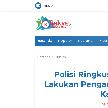
MENU
Langsung
ke
konten
Beranda
Populer
Nasional
Metr
Beranda
Hukum
Polisi Ringku
Lakukan Pengan
K
Su