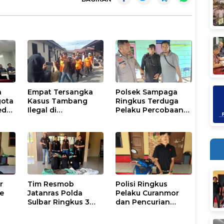
n
Empat Tersangka
Polsek Sampaga
gota
Kasus Tambang
Ringkus Terduga
dar,
Ilegal di
Pelaku Percobaan
u
Kalumpang-
Pemerkosaan Anak
h
Bonehau Resmi
Tiri
Ditahan Polresta
Mamuju
r
Tim Resmob
Polisi Ringkus
Ke
Jatanras Polda
Pelaku Curanmor
Sulbar Ringkus 3
dan Pencurian
Pelaku Pencurian
Kotak Amal Masjid
Tembaga Menara
di Mamuju