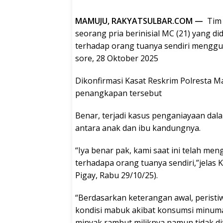
MAMUJU, RAKYATSULBAR.COM —
Tim 
seorang pria berinisial MC (21) yang 
terhadap orang tuanya sendiri menggun
sore, 28 Oktober 2025
Dikonfirmasi Kasat Reskrim Polresta 
penangkapan tersebut
Benar, terjadi kasus penganiayaan da
antara anak dan ibu kandungnya.
“Iya benar pak, kami saat ini telah m
terhadapa orang tuanya sendiri,”jelas
Pigay, Rabu 29/10/25).
“Berdasarkan keterangan awal, peristi
kondisi mabuk akibat konsumsi minuman
minyak rambut miliknya namun tidak d