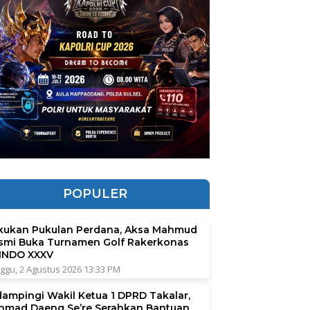
POPULER
kukan Pukulan Perdana, Aksa Mahmud
smi Buka Turnamen Golf Rakerkonas
INDO XXXV
ggu, 2 Agustus 2026 13:33 PM
dampingi Wakil Ketua 1 DPRD Takalar,
hmad Daeng Se’re Serahkan Bantuan