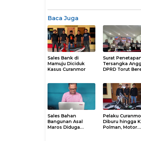
Baca Juga
Sales Bank di
Surat Penetapa
Mamuju Diciduk
Tersangka Ang
Kasus Curanmor
DPRD Torut Bere
Polresta Mamuj
Tegaskan Masi
Berstatus Saksi
Sales Bahan
Pelaku Curanmo
Bangunan Asal
Diburu hingga 
Maros Diduga
Polman, Motor
Disekap dan
Curian Berhasil
Dianiaya Pengusaha
Diamankan