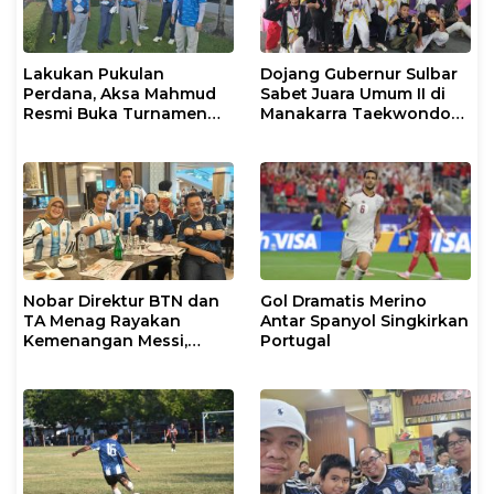
Lakukan Pukulan
Dojang Gubernur Sulbar
Perdana, Aksa Mahmud
Sabet Juara Umum II di
Resmi Buka Turnamen
Manakarra Taekwondo
Golf Rakerkonas APINDO
Festival VI 2026
XXXV
Nobar Direktur BTN dan
Gol Dramatis Merino
TA Menag Rayakan
Antar Spanyol Singkirkan
Kemenangan Messi,
Portugal
Inggris vs Argentina di
Semifinal 2026 Menanti