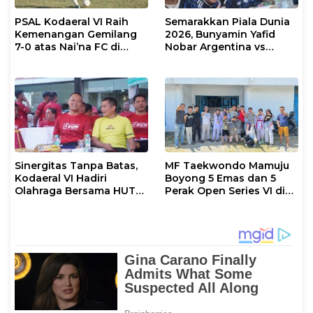
PSAL Kodaeral VI Raih
Semarakkan Piala Dunia
Kemenangan Gemilang
2026, Bunyamin Yafid
7-0 atas Nai’na FC di
Nobar Argentina vs
Turnamen Walikota Cup
Tanjung Verde Bersama
Makassar 2026
Insan Pers
Sinergitas Tanpa Batas,
MF Taekwondo Mamuju
Kodaeral VI Hadiri
Boyong 5 Emas dan 5
Olahraga Bersama HUT
Perak Open Series VI di
ke-80 Bhayangkara
Sulteng
Polda Sulsel